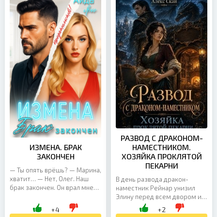
РАЗВОД С ДРАКОНОМ-
ИЗМЕНА. БРАК
НАМЕСТНИКОМ.
ЗАКОНЧЕН
ХОЗЯЙКА ПРОКЛЯТОЙ
ПЕКАРНИ
— Ты опять врёшь? — Марина,
хватит… — Нет, Олег. Наш
В день развода дракон-
брак закончен. Он врал мне
наместник Рейнар унизил
каждый день. Секретарша
Элину перед всем двором и
звонила прямо домой и
предложил ей содержание —
+4
+2
смеялась. Дети слышали...
красивую клетку для бывшей