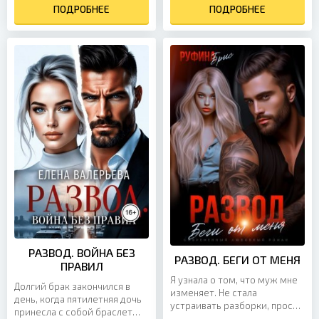
ПОДРОБНЕЕ
жены. Но Элина...
ПОДРОБНЕЕ
РАЗВОД. ВОЙНА БЕЗ
РАЗВОД. БЕГИ ОТ МЕНЯ
ПРАВИЛ
Я узнала о том, что муж мне
Долгий брак закончился в
изменяет. Не стала
день, когда пятилетняя дочь
устраивать разборки, просто
принесла с собой браслет
бросила его и подала