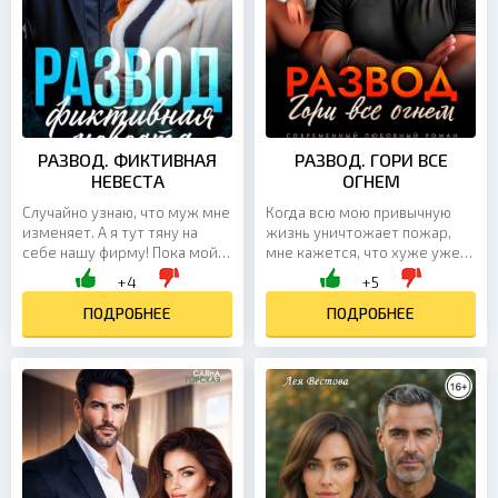
РАЗВОД. ФИКТИВНАЯ
РАЗВОД. ГОРИ ВСЕ
НЕВЕСТА
ОГНЕМ
Случайно узнаю, что муж мне
Когда всю мою привычную
изменяет. А я тут тяну на
жизнь уничтожает пожар,
себе нашу фирму! Пока мой
мне кажется, что хуже уже
благоверный кувыркается в
быть не может. Но мой муж
+4
+5
гостиничном номере. Не
внезапно доказывает, что это
прощу! Развод и...
ПОДРОБНЕЕ
не так. Может! Ведь...
ПОДРОБНЕЕ