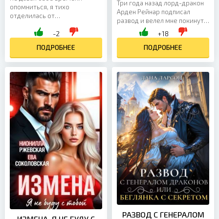
Три года назад лорд-дракон
опомниться, я тихо
Арден Рейнар подписал
отделилась от
развод и велел мне покинуть
экскурсионной группы.
его замок до рассвета. Он
-2
+18
Быстрым шагом вернулась в
поверил чужой лжи, отнял
графскую спальню.
ПОДРОБНЕЕ
мое имя, мой дом и...
ПОДРОБНЕЕ
Остановилась перед
портретом...
РАЗВОД С ГЕНЕРАЛОМ
ИЗМЕНА. Я НЕ БУДУ С