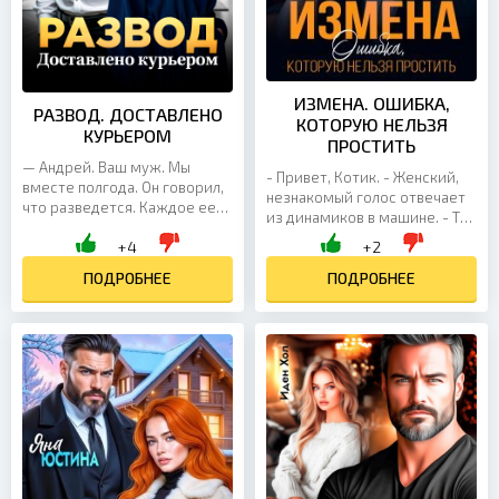
ИЗМЕНА. ОШИБКА,
РАЗВОД. ДОСТАВЛЕНО
КОТОРУЮ НЕЛЬЗЯ
КУРЬЕРОМ
ПРОСТИТЬ
— Андрей. Ваш муж. Мы
- Привет, Котик. - Женский,
вместе полгода. Он говорил,
незнакомый голос отвечает
что разведется. Каждое ее
из динамиков в машине. - Ты
слово било, как удар под дых.
рано. Я только из душа
+4
+2
Я смотрела на эту девушку и
вышла. Ждала тебя не раньше
не могла...
ПОДРОБНЕЕ
восьми. - Кто...
ПОДРОБНЕЕ