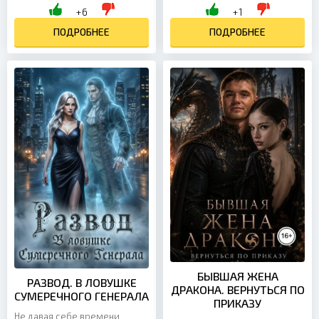
любовницы. С безлимитными
+6
+1
заявление на развод. Однако
картами, домом и
он не явился в суд в...
иллюзиями — всё кончено....
ПОДРОБНЕЕ
ПОДРОБНЕЕ
БЫВШАЯ ЖЕНА
РАЗВОД. В ЛОВУШКЕ
ДРАКОНА. ВЕРНУТЬСЯ ПО
СУМЕРЕЧНОГО ГЕНЕРАЛА
ПРИКАЗУ
Не давая себе времени