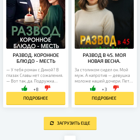
РАЗВОД. КОРОННОЕ
РАЗВОД В 45. МОЯ
БЛЮДО - МЕСТЬ
НОВАЯ ВЕСНА.
— У тебя роман с Диной? В
За столиком сидел он. Мой
глазах Славы нет сожаления.
муж. А напротив — девушка
— Вот так, да. Подружка
моложе нашей дочери. Петр
оказалась змеёй. — А ты
держал ее руку в своей и
+8
+3
потаскун! Ты же понимаешь,
смотрел на нее так, как
что теперь я точно...
ПОДРОБНЕЕ
когда-то смотрел на...
ПОДРОБНЕЕ
ЗАГРУЗИТЬ ЕЩЕ