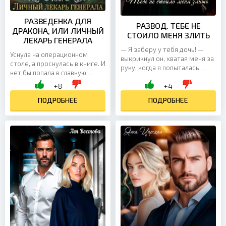
РАЗВЕДЕНКА ДЛЯ
РАЗВОД. ТЕБЕ НЕ
ДРАКОНА, ИЛИ ЛИЧНЫЙ
СТОИЛО МЕНЯ ЗЛИТЬ
ЛЕКАРЬ ГЕНЕРАЛА
— Я заберу у тебя дочь! —
Уснула на операционном
выкрикнул он, хватая меня за
столе, а проснулась в книге. И
руку, когда я попыталась
нет бы попала в главную
пройти мимо. Его пальцы
героиню, в объятия к
+8
+4
больно впились в кожу,
красавцу дракону… Фигушки!
наверняка останутся...
Мне досталась...
ПОДРОБНЕЕ
ПОДРОБНЕЕ