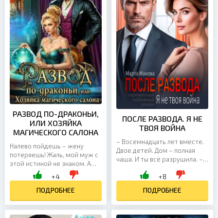
РАЗВОД ПО-ДРАКОНЬИ,
ПОСЛЕ РАЗВОДА. Я НЕ
ИЛИ ХОЗЯЙКА
ТВОЯ ВОЙНА
МАГИЧЕСКОГО САЛОНА
– Восемнадцать лет вместе.
Налево пойдешь – жену
Двое детей. Дом – полная
потеряешь! Жаль, мой муж с
чаша. И ты всё разрушила. –
этой истиной не знаком. А
шёпот мужа был наполнен
теперь еще и разводом
+4
+8
тихой яростью. – Не могла,
угрожает. Он же дракон!
как все нормальные...
Драконам все можно....
ПОДРОБНЕЕ
ПОДРОБНЕЕ