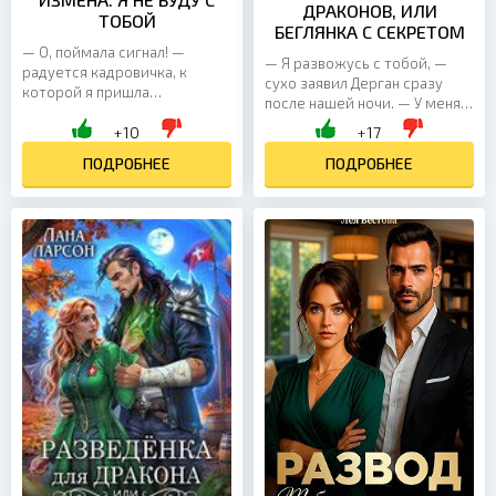
ДРАКОНОВ, ИЛИ
ТОБОЙ
БЕГЛЯНКА С СЕКРЕТОМ
— О, поймала сигнал! —
— Я развожусь с тобой, —
радуется кадровичка, к
сухо заявил Дерган сразу
которой я пришла
после нашей ночи. — У меня
подписывать заявление на
будет ребёнок. И он должен
+10
+17
отпуск. — Правда, почему-то
родиться в законном браке,
Саратов… Зачем вот мне в...
ПОДРОБНЕЕ
дабы я мог дать...
ПОДРОБНЕЕ