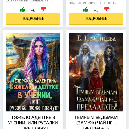
подписал приказ стереть
вернетесь!” ... с этих слов
моё имя из летописей. Я
+6
+3
началась моя "престижная
потеряла всё: титул, власть и
стажировка" после того,...
ПОДРОБНЕЕ
право на прошлое. Но...
ПОДРОБНЕЕ
ТЯЖЕЛО АДЕПТКЕ В
ТЕМНЫМ ВЕДЬМАМ
УЧЕНИИ, ИЛИ РУСАЛКИ
(ЗАМУЖ) ЧАЙ НЕ...
ТОЖЕ ПЛАЧУТ
ПРЕДЛАГАТЬ!