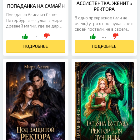
АССИСТЕНТКА. ЖЕНИТЬ
ПОПАДАНКА НА САМАЙН
РЕКТОРА
Попаданка Алиса из Санкт-
В одно прекрасное (или не
Петербурга — чужая в мире
очень) утро я проснулась не в
древней магии, где её дар
своей постели, не в своём
считают тёмным и опасным.
теле — и явно не в своём
-1
+5
С фамильяром-проказником
мире. Теперь я — леди
Шепотком ей предстоит...
ПОДРОБНЕЕ
Юлианна Свон,...
ПОДРОБНЕЕ