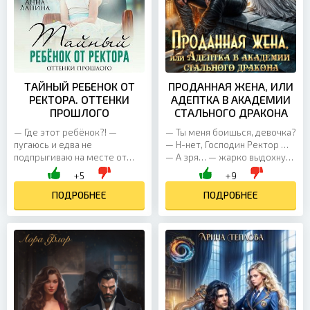
ТАЙНЫЙ РЕБЕНОК ОТ
ПРОДАННАЯ ЖЕНА, ИЛИ
РЕКТОРА. ОТТЕНКИ
АДЕПТКА В АКАДЕМИИ
ПРОШЛОГО
СТАЛЬНОГО ДРАКОНА
— Где этот ребёнок?! —
— Ты меня боишься, девочка?
пугаюсь и едва не
— Н-нет, Господин Ректор …
подпрыгиваю на месте от
— А зря… — жарко выдохнул
громкого рыка. — Девушка!
Дракон мне в губы. *** Я —
+5
+9
Оборачиваюсь, поднимая
слабейшая в роду, едва
взгляд на мужчину. Спокойно
ПОДРОБНЕЕ
способная к магии....
ПОДРОБНЕЕ
стояла...