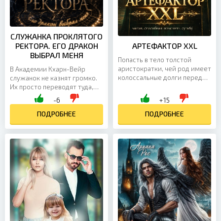
СЛУЖАНКА ПРОКЛЯТОГО
РЕКТОРА. ЕГО ДРАКОН
АРТЕФАКТОР XXL
ВЫБРАЛ МЕНЯ
Попасть в тело толстой
аристократки, чей род имеет
В Академии Кхарн-Вейр
колоссальные долги перед
служанок не казнят громко.
казной — не лучший старт
Их просто переводят туда,
для бывшей спортсменки
откуда не возвращаются.
-6
+15
Варвары. Казалось бы, всё...
Меня обвинили в краже
печати Черного Ректора и...
ПОДРОБНЕЕ
ПОДРОБНЕЕ