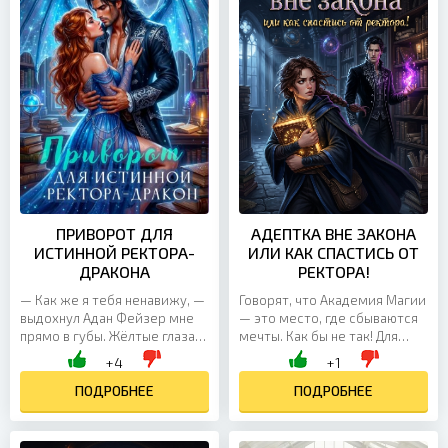
ПРИВОРОТ ДЛЯ
АДЕПТКА ВНЕ ЗАКОНА
ИСТИННОЙ РЕКТОРА-
ИЛИ КАК СПАСТИСЬ ОТ
ДРАКОНА
РЕКТОРА!
— Как же я тебя ненавижу, —
Говорят, что Академия Магии
выдохнул Адан Фейзер мне
— это место, где сбываются
прямо в губы. Жёлтые глаза
мечты. Как бы не так! Для
дракона горели таким огнём,
меня она стала клеткой. Я
+4
+1
что у меня перехватило
нахожусь здесь незаконно, и
дыхание. Я...
ПОДРОБНЕЕ
если моя тайна...
ПОДРОБНЕЕ