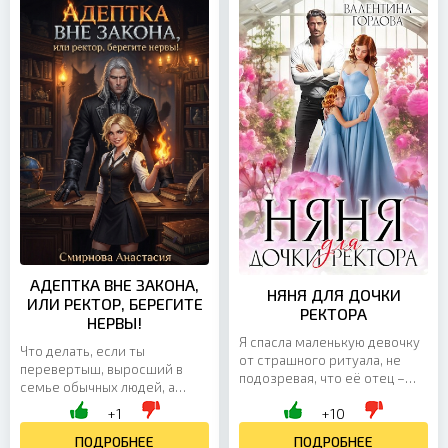
АДЕПТКА ВНЕ ЗАКОНА,
НЯНЯ ДЛЯ ДОЧКИ
ИЛИ РЕКТОР, БЕРЕГИТЕ
РЕКТОРА
НЕРВЫ!
Я спасла маленькую девочку
Что делать, если ты
от страшного ритуала, не
перевертыш, выросший в
подозревая, что её отец –
семье обычных людей, а
ректор Академии Магии.
магия внутри требует
+1
+10
Теперь он думает, что я всё
выхода? Конечно же,
подстроила ради...
рискнуть всем и по
ПОДРОБНЕЕ
ПОДРОБНЕЕ