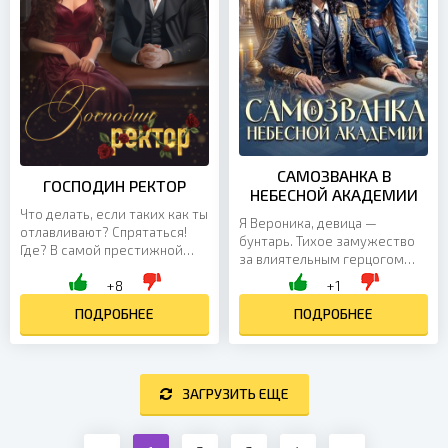
САМОЗВАНКА В
ГОСПОДИН РЕКТОР
НЕБЕСНОЙ АКАДЕМИИ
Что делать, если таких как ты
Я Вероника, девица —
отлавливают? Спрятаться!
бунтарь. Тихое замужество
Где? В самой престижной
за влиятельным герцогом
академии империи! Под
вызывает у меня тоску и
+8
+1
носом генерала-ректора, в
брезгливость. Я жажду
обязанности которого и...
ПОДРОБНЕЕ
покорить мир,
ПОДРОБНЕЕ
путешествовать,...
ЗАГРУЗИТЬ ЕЩЕ