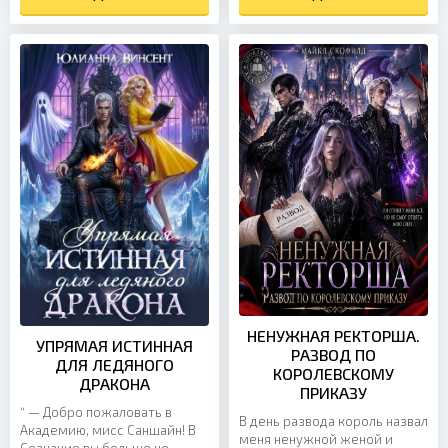
поддельным документам...
НЕНУЖНАЯ РЕКТОРША.
УПРЯМАЯ ИСТИННАЯ
РАЗВОД ПО
ДЛЯ ЛЕДЯНОГО
КОРОЛЕВСКОМУ
ДРАКОНА
ПРИКАЗУ
“ — Добро пожаловать в
В день развода король назвал
Академию, мисс Саншайн! В
меня ненужной женой и
Сознание вы больше не