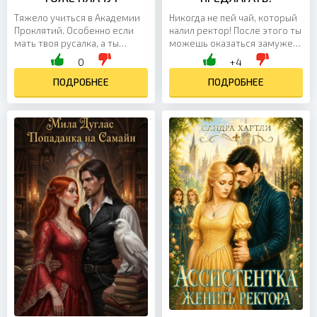
Тяжело учиться в Академии
Никогда не пей чай, который
Проклятий. Особенно если
налил ректор! После этого ты
мать твоя русалка, а ты
можешь оказаться замужем
обладаешь притягательной
сразу за двумя мужчинами,
0
+4
внешностью и тебе
один из которых недавно
подвластна древняя магия...
ПОДРОБНЕЕ
был...
ПОДРОБНЕЕ