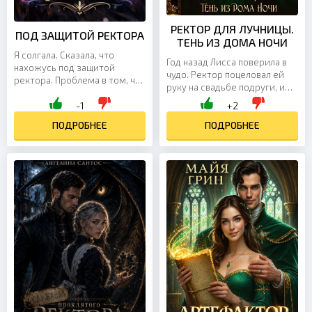
РЕКТОР ДЛЯ ЛУЧНИЦЫ.
ПОД ЗАЩИТОЙ РЕКТОРА
ТЕНЬ ИЗ ДОМА НОЧИ
Я солгала. Сказала, что
Год назад Лисса поверила в
нахожусь под защитой
чудо. Ректор поцеловал ей
ректора. Проблема в том, что
руку на свадьбе подруги, и
ректор — Кай Блэквуд.
она ждала. Ждала весь год. А
-1
+2
Холодный. Опасный. И
он даже не замечал её
слишком красивый, чтобы
ПОДРОБНЕЕ
золотых волос....
ПОДРОБНЕЕ
быть...