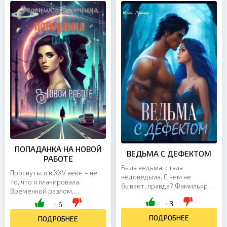
ПОПАДАНКА НА НОВОЙ
ВЕДЬМА С ДЕФЕКТОМ
РАБОТЕ
Была ведьма, стала
Проснуться в XXV веке – не
недоведьма. С кем не
то, что я планировала.
бывает, правда? Фамильяр и
Временной разлом,
тот бракованный достался.
отсутствие обратного
+3
Так еще и новый начальник
+6
билета и полное
попался под руку — сущий
ПОДРОБНЕЕ
непонимание, как здесь
ПОДРОБНЕЕ
демон...