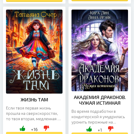
выживать. Где...
АКАДЕМИЯ ДРАКОНОВ.
ЖИЗНЬ ТАМ
ЧУЖАЯ ИСТИННАЯ
Если твоя первая жизнь
Во время подработки в
прошла на сверхскоростях,
кондитерской я умудрилась
то твоя вторая, медленная и
уронить пирожные на
тягуче не торопливая - это
надменного красавчика,
+16
возможность посмотреть и
+1
дракона и вдобавок сына