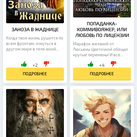
ПОПАДАНКА-
ЗАНОЗА В ЖАДНИЦЕ
КОММИВОЯЖЕР, ИЛИ
ЛЮБОВЬ ПО ЛИЦЕНЗИИ
Когда твоя жизнь рушится по
всем фронтам, очнуться в
Марафон желаний от
другом мире в теле юной
Люсьены Цветочной обещал
знатной красавицы кажется
крутые перемены! И всё
не таким уж плохим
сбылось! Хотела сменить
+2
+4
вариантом. Здесь у меня...
обстановку — получила в
награду другой мир.
ПОДРОБНЕЕ
ПОДРОБНЕЕ
Переживала о...