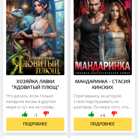
ХОЗЯЙКА ЛАВКИ
МАНДАРИНКА - СТАСИЯ
"ЯДОВИТЫЙ ПЛЮЩ"
КИНСКИХ
Что делать, если только
Спрятавшись за шторой,
наладила жизнь в другом
стала подслушивать их
мире и тут же на голову
разговор. По мере того, что я
сваливается невыносимый
слышала, во мне
-1
+4
инспектор, расследующий
поднималась такая ярость,
дело об убийстве, в котором
ПОДРОБНЕЕ
что я была готова прямо
ПОДРОБНЕЕ
я...
сейчас...