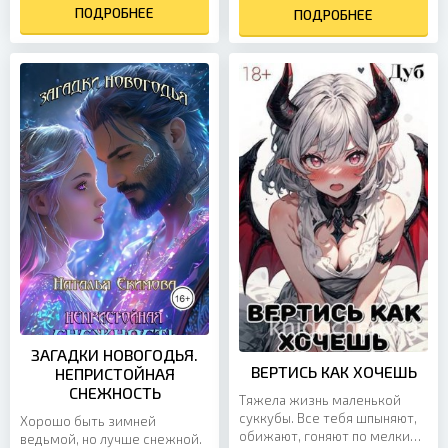
попробовать все то,...
ПОДРОБНЕЕ
ректора академии Стихий, в
ПОДРОБНЕЕ
которую...
ЗАГАДКИ НОВОГОДЬЯ.
ВЕРТИСЬ КАК ХОЧЕШЬ
НЕПРИСТОЙНАЯ
СНЕЖНОСТЬ
Тяжела жизнь маленькой
суккубы. Все тебя шпыняют,
Хорошо быть зимней
обижают, гоняют по мелким
ведьмой, но лучше снежной.