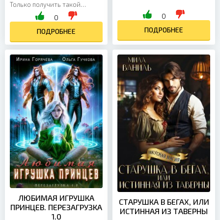
поручениям. Мужики,
Только получить такой
пресыщенные более
подарок от Владыки Нового
0
0
опытными сестрами на тебя
Года (Новогодья) по плечу
ПОДРОБНЕЕ
толком не...
далеко не каждому. Именно...
ПОДРОБНЕЕ
ЛЮБИМАЯ ИГРУШКА
СТАРУШКА В БЕГАХ, ИЛИ
ПРИНЦЕВ. ПЕРЕЗАГРУЗКА
ИСТИННАЯ ИЗ ТАВЕРНЫ
1.0