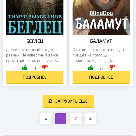
БЕГЛЕЦ
БАЛАМУТ
Далеко не первый среди
Охотник на нечисть всегда
равных. Неизвестный даже
придёт на помощь
среди забытых, но все же
княжескому сыну. Дел
старший Бог. Законный
невпроворот. И девушку
0
+1
наследник повелителя
похищенную надо спасать, и
подземного мира и царства
ПОДРОБНЕЕ
артефакт легендарный найти.
ПОДРОБНЕЕ
тьмы....
Да ещё...
ЗАГРУЗИТЬ ЕЩЕ
1
2