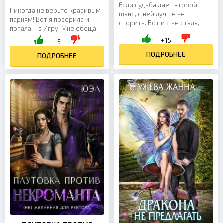
Если судьба дает второй
Никогда не верьте красивым
шанс, с ней лучше не
парням! Вот я поверила и
спорить. Вот и я не стала,
попала… в Игру. Мне обещали
очнувшись после смерти в
трон и гарем из принцев, а
+15
теле девятнадцатилетней
+5
бонусом страстные ночи и
невесты. Молодое тело,...
ПОДРОБНЕЕ
неземную любовь....
ПОДРОБНЕЕ