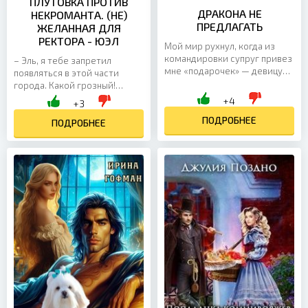
ПЛУТОВКА ПРОТИВ
ДРАКОНА НЕ
НЕКРОМАНТА. (НЕ)
ПРЕДЛАГАТЬ
ЖЕЛАННАЯ ДЛЯ
РЕКТОРА - ЮЭЛ
Мой мир рухнул, когда из
командировки супруг привез
– Эль, я тебе запретил
мне «подарочек» — девицу
появляться в этой части
под соусом «истинная пара».
города. Какой грозный!
Вот только его истинная пара
Лучше и дальше оставался
+4
+3
— я, дракон...
бы такой же непробиваемой
ПОДРОБНЕЕ
серой глыбой. – А с чего Вы...
ПОДРОБНЕЕ