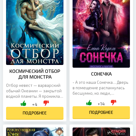
КОСМИЧЕСКИЙ ОТБОР
СОНЕЧКА
ДЛЯ МОНСТРА
- А это наша Сонечка… Дверь
Отбор невест — варварский
в помещение распахнулась
обычай Океании — закрытой
бесшумно, но люди,
водной планеты. Я проникла
вошедшие внутрь одиночной
на него с миссией. И должна
+14
камеры, больше похожей на
+4
вылететь на первом же
комнату в скромном...
ПОДРОБНЕЕ
испытании. Нет...
ПОДРОБНЕЕ