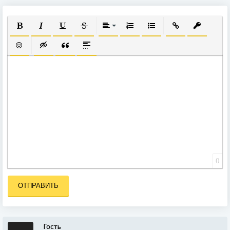
ПОЛУЖИРНЫЙ
КУРСИВ
ПОДЧЕРКНУТЫЙ
ЗАЧЕРКНУТЫЙ
ВЫРАВНИВАНИЕ
НУМЕРОВАННЫЙ СПИСОК
МАРКИРОВАННЫЙ СПИ
ВСТАВИТЬ ССЫЛ
ВСТАВИТЬ
ВСТАВИТЬ СМАЙЛИК
ВСТАВКА СКРЫТОГО ТЕКСТА
ВСТАВКА ЦИТАТЫ
ВСТАВКА СПОЙЛЕРА
0
ОТПРАВИТЬ
Гость