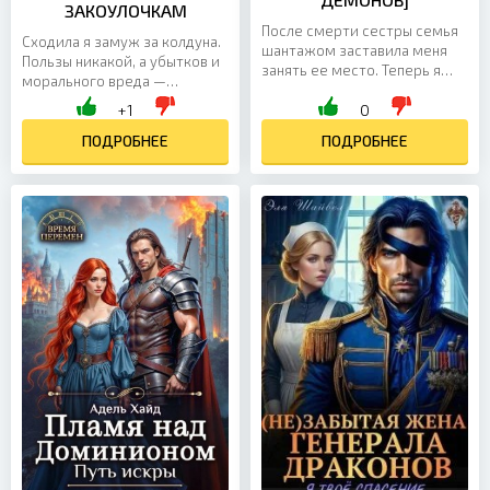
ЗАКОУЛОЧКАМ
После смерти сестры семья
Сходила я замуж за колдуна.
шантажом заставила меня
Пользы никакой, а убытков и
занять ее место. Теперь я
морального вреда —
должна учиться в элитной
немерено. Изменой уже
+1
0
закрытой школе,
никого не удивишь, так он
присутствовать на всех
еще и бабушкину брошь...
ПОДРОБНЕЕ
ПОДРОБНЕЕ
важных...