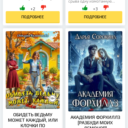
срыва одну измотанную
магию. Но если кто-то
мать-одиночку. Задача
+2
+3
оступается и верит, что
кажется пустяковой, если не
магия способна...
ПОДРОБНЕЕ
знать, что мать-одиночка —...
ПОДРОБНЕЕ
ОБИДЕТЬ ВЕДЬМУ
АКАДЕМИЯ ФОРХИЛЛЗ
МОЖЕТ КАЖДЫЙ, ИЛИ
[РАЗБУДИ МОИХ
КЛОЧКИ ПО
ДЕМОНОВ]