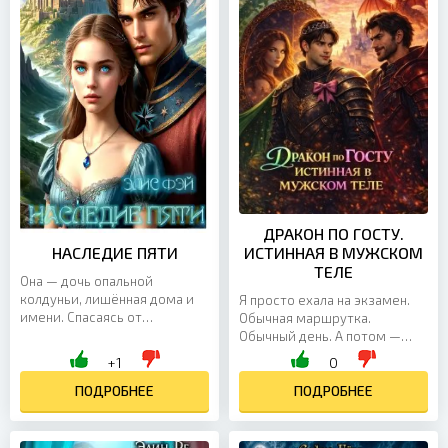
ДРАКОН ПО ГОСТУ.
НАСЛЕДИЕ ПЯТИ
ИСТИННАЯ В МУЖСКОМ
ТЕЛЕ
Она — дочь опальной
колдуньи, лишённая дома и
Я просто ехала на экзамен.
имени. Спасаясь от
Обычная маршрутка.
ненавистного брака,
Обычный день. А потом —
Евангелиона бежит в столицу
бац! — и я уже принц-дракон.
+1
0
и прячется в самом
Мужчина. Красавчик,
неожиданном месте...
ПОДРОБНЕЕ
конечно, но всё-таки
ПОДРОБНЕЕ
мужчина!...