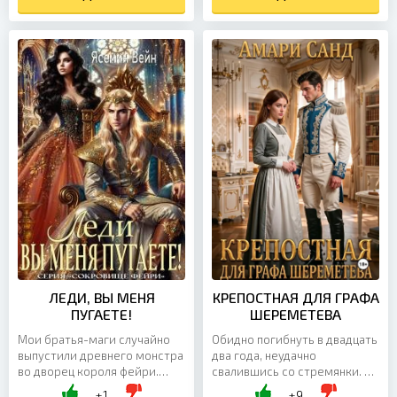
держится на...
ЛЕДИ, ВЫ МЕНЯ
КРЕПОСТНАЯ ДЛЯ ГРАФА
ПУГАЕТЕ!
ШЕРЕМЕТЕВА
Мои братья-маги случайно
Обидно погибнуть в двадцать
выпустили древнего монстра
два года, неудачно
во дворец короля фейри.
свалившись со стремянки. Но
Теперь, чтобы выжить, мне
еще обиднее —
+1
+9