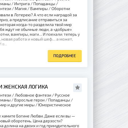
оманы / Интрига / Попаданцы /
нтези / Магия / Вампиры / Оборотни
вали в Лотерею? А что если наградой за
приз, а предписание отправиться за
которая когда-то разделила твой мир
бя ждут не обычные люди, а «добрые»
отни, вампиры, маги… И поехали: теперь у
, новая работа и новый шеф… а может,
в...
ПОДРОБНЕЕ
И ЖЕНСКАЯ ЛОГИКА
нтези / Любовное фэнтези / Русское
оманы / Взрослые герои / Попаданцы /
мир и другие миры / Юмористическое
е хамите Богине Любви. Даже если вы —
овый оборотень. Цена дерзости?
на долина на двоих и год принудительного