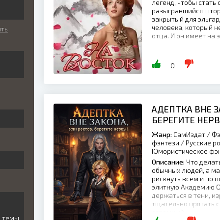
легенд, чтобы стать
разыгравшийся штор
закрытый для эльгар
человека, который н
ить
отца. И он имеет на э
и
0
АДЕПТКА ВНЕ З
БЕРЕГИТЕ НЕР
Жанр:
СамИздат / Фэ
фэнтези / Русские р
Юмористическое фэн
Описание:
Что делат
обычных людей, а ма
рискнуть всем и по 
элитную Академию Ог
держаться в тени, и
ь
тщательно прятать с
огромный,...
й темы