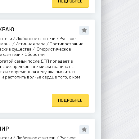
ПОДРОБНЕЕ
 КРАЮ
нтези / Любовное фэнтези / Русское
оманы / Истинная пара / Противостояние
еские существа / Юмористическое
е фэнтези / Оборотни
огатой семьи после ДТП попадает в
нских предков, где мифы граничат с
т ли современная девушка выжить в
 и растопить волчье сердце того, о ком
ПОДРОБНЕЕ
МИР
нтези / Любовное фэнтези / Русское