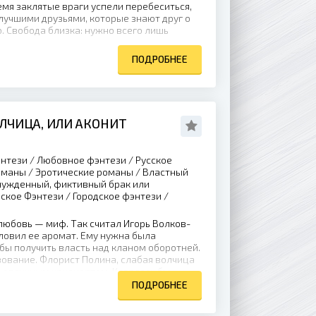
ремя заклятые враги успели перебеситься,
 лучшими друзьями, которые знают друг о
. Свобода близка: нужно всего лишь
.
ПОДРОБНЕЕ
ЛЧИЦА, ИЛИ АКОНИТ
нтези / Любовное фэнтези / Русское
оманы / Эротические романы / Властный
нужденный, фиктивный брак или
ское Фэнтези / Городское фэнтези /
любовь — миф. Так считал Игорь Волков-
уловил ее аромат. Ему нужна была
бы получить власть над кланом оборотней.
зование. Флорист Полина, слабая волчица
ь отличным кандидатом. Казалось бы,
 его волк чует в ней «ту самую». А ее тело
ПОДРОБНЕЕ