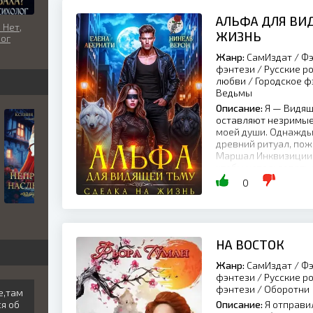
АЛЬФА ДЛЯ ВИ
 Нет,
ЖИЗНЬ
ог
Жанр:
СамИздат / Фэ
фэнтези / Русские р
любви / Городское ф
Ведьмы
Описание:
Я — Видящ
оставляют незримые
моей души. Однажды 
древний ритуал, пож
Маршал Инквизиции, 
чтобы использовать 
мой грех,...
0
НА ВОСТОК
Жанр:
СамИздат / Фэ
фэнтези / Русские р
фэнтези / Оборотни
це,там
ся об
Описание:
Я отправил