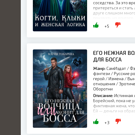
соседства. За это в
притереться и стать
друге слишком много
призвать из другого..
+5
ЕГО НЕЖНАЯ ВО
ДЛЯ БОССА
Жанр:
СамИздат / Фэ
фэнтези / Русские р
герой / Измена / Вы
отношения / Эротиче
Оборотни
Описание:
Истинная 
Борейский, пока не 
фиктивная жена, что
Ей — деньги на обра
без дара, показалас
идеальная сделка. Но
+3
помнит его...