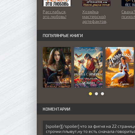
Расслабься,
Хозяйка
Сваха?
это любовь!
мастерской
психол
артефактов,
или Невеста
дракона
ПОПУЛЯНРЫЕ КНИГИ
против!
КОМЕНТАРИИ
[spoiler][/spoiler] что за фигня на 22 страни
строчки плывут,ну то есть сначала говорить