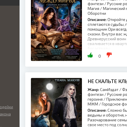
й
фэнтези / Русские р
Магия / Магический 
исти
кое
Оборотни
й
Описание:
Откройте 
ник
сплетаются судьбы, 
жетные
помощник Ори всегда
вест
я
сказки. Внутри вас 
ие
Древнерусский воин 
ка
сваливается в квар
ная
бог эстрады...
ка
0
кая
ка
кая
ка
я
ка
НЕ СКАЛЬТЕ КЛ
ическое
Жанр:
СамИздат / Фэ
фэнтези / Русские р
собности
героиня / Приключен
нческая
ка
МЖМ / Городское фэ
лодейки
алипсис
Описание:
Сложно быт
ракона
ведьмы и оборотня, 
ическая
ка
Разочарование семьи
ы
свое место под солнц