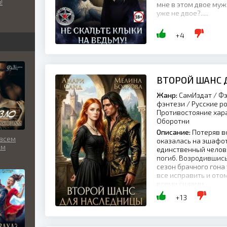
!
мне в этом двое муж
нческое
уже не двое?.....
+4
ВТОРОЙ ШАНС 
Жанр:
СамИздат / Фэ
фэнтези / Русские р
Противостояние хара
Оборотни
Описание:
Потеряв вс
 всем
оказалась на эшафот
ам
единственный челов
погиб. Возродившись 
сезон брачного гона 
все исправить и отом
всеми силами...
+13