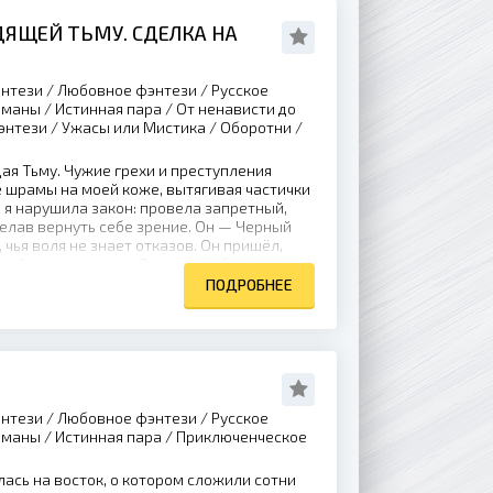
ДЯЩЕЙ ТЬМУ. СДЕЛКА НА
нтези / Любовное фэнтези / Русское
оманы / Истинная пара / От ненависти до
энтези / Ужасы или Мистика / Оборотни /
ая Тьму. Чужие грехи и преступления
 шрамы на моей коже, вытягивая частички
я нарушила закон: провела запретный,
елав вернуть себе зрение. Он — Черный
чья воля не знает отказов. Он пришёл,
мой дар для мести. Явился, чтобы выкупить
ПОДРОБНЕЕ
нтези / Любовное фэнтези / Русское
оманы / Истинная пара / Приключенческое
ась на восток, о котором сложили сотни