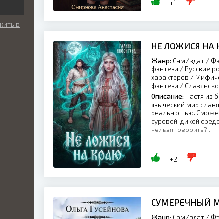
+1
жить в
НЕ ЛОЖИСЯ НА
Жанр:
СамИздат / Фэ
фэнтези / Русские р
характеров / Мифич
фэнтези / Славянско
Описание:
Настя из б
языческий мир славя
реальностью. Сможе
суровой, дикой среде
нельзя говорить?...
+2
СУМЕРЕЧНЫЙ 
Жанр:
СамИздат / Фэ