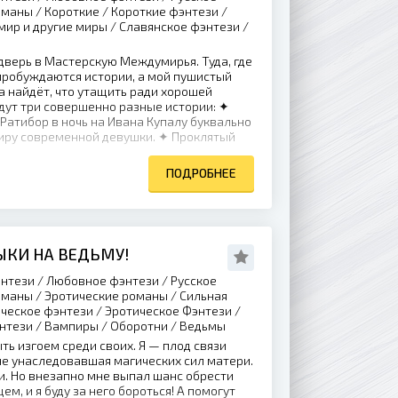
оманы / Короткие / Короткие фэнтези /
мир и другие миры / Славянское фэнтези /
дверь в Мастерскую Междумирья. Туда, где
пробуждаются истории, а мой пушистый
 найдёт, что утащить ради хорошей
ждут три совершенно разные истории: ✦
Ратибор в ночь на Ивана Купалу буквально
тиру современной девушки. ✦ Проклятый
ПОДРОБНЕЕ
ЫКИ НА ВЕДЬМУ!
нтези / Любовное фэнтези / Русское
оманы / Эротические романы / Сильная
ческое фэнтези / Эротическое Фэнтези /
нтези / Вампиры / Оборотни / Ведьмы
ь изгоем среди своих. Я — плод связи
не унаследовавшая магических сил матери.
. Но внезапно мне выпал шанс обрести
ем, и я буду за него бороться! А помогут