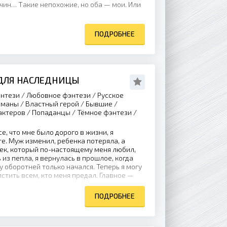
чин… Такие непохожие, но оба — мои. Или
ПОДРОБНЕЕ
ДЛЯ НАСЛЕДНИЦЫ
нтези / Любовное фэнтези / Русское
оманы / Властный герой / Бывшие /
ктеров / Попаданцы / Тёмное фэнтези /
е, что мне было дорого в жизни, я
е. Муж изменил, ребенка потеряла, а
ек, который по-настоящему меня любил,
из пепла, я вернулась в прошлое, когда
у оборотней только начался. Теперь я могу
стить всем, кто меня предал. Главное —
ПОДРОБНЕЕ