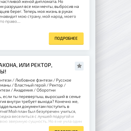
 счастливой женой дипломата. Но
м разрушил все мои мечты, выбросив на
дцев берег. Теперь моя жизнь в руках
енавидит мою страну, мой народ, моего
то право....
ПОДРОБНЕЕ
АКОНА, ИЛИ РЕКТОР,
ВЫ!
нтези / Любовное фэнтези / Русское
оманы / Властный герой / Ректор /
тези / Академия / Оборотни
ь, если ты перевертыш, выросший в семье
гия внутри требует выхода? Конечно же,
поддельным документам поступить в
ня! Мой план был безупречен: учиться,
зредка веселиться с лучшей подругой и
вою звериную сущность. Но я не учла один