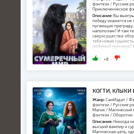
фэнтези / Русские р
Приключенческое фэ
Описание:
Вы выигры
победу окажется не 
пугающую преграду, 
напополам? И там те
сверхсущества: обор
тебя новая сущность
любимый мужчина? И 
+8
КОГТИ, КЛЫКИ 
Жанр:
СамИздат / Фэ
фэнтези / Русские р
Магия / Магический 
фэнтези / Оборотни
Описание:
Никогда н
высший вампир и сур
Магическая цепь, од