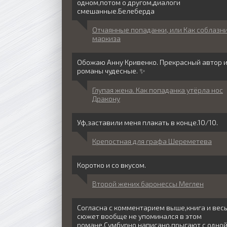
одном,потом о другом,диалоги
смешанные.Белеберда
Отчаянные попаданки, или Как соблазн
маркиза
Обожаю Анну Кривенко. Прекрасный автор 
романы чудесные. ✨
Глупая жена. Как попаданка утёрла нос
Дракону
Уф,заставили меня плакать в конце.10/10.
Крепостная для графа Шереметева
Коротко и со вкусом.
Второй жених баронессы Меглен
Согласна с комментарием выше,книга и вес
сюжет вообще не упоминался в этом
романе.Сумбурно написано,прыгают с одно