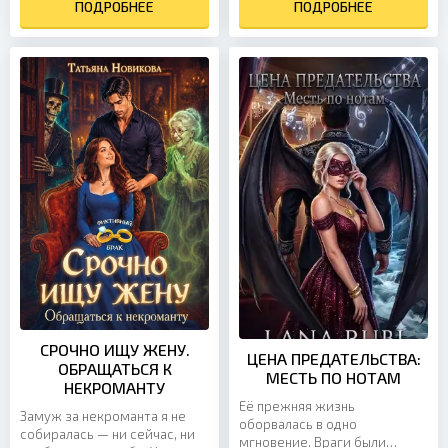
первой встречи их...
ПОДРОБНЕЕ
дура, если его...
ПОДРОБНЕЕ
СРОЧНО ИЩУ ЖЕНУ.
ЦЕНА ПРЕДАТЕЛЬСТВА:
ОБРАЩАТЬСЯ К
МЕСТЬ ПО НОТАМ
НЕКРОМАНТУ
Её прежняя жизнь
Замуж за некроманта я не
оборвалась в одно
собиралась — ни сейчас, ни
мгновение. Враги были