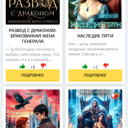
РАЗВОД С ДРАКОНОМ.
БРАКОВАННАЯ ЖЕНА
НАСЛЕДИЕ ПЯТИ
ГЕНЕРАЛА
Она — дочь опальной
колдуньи, лишённая дома и
— Ты бесплодна, поэтому я
имени. Спасаясь от
выберу себе новую жену. Это
ненавистного брака,
первое, что я услышала,
Евангелиона бежит в столицу
очнувшись в другом мире. А
+6
+2
и прячется в самом
затем генерал-дракон,
неожиданном месте...
который по...
ПОДРОБНЕЕ
ПОДРОБНЕЕ