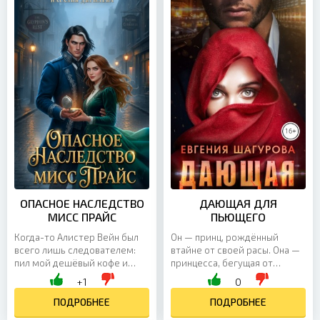
ОПАСНОЕ НАСЛЕДСТВО
ДАЮЩАЯ ДЛЯ
МИСС ПРАЙС
ПЬЮЩЕГО
Когда-то Алистер Вейн был
Он — принц, рождённый
всего лишь следователем:
втайне от своей расы. Она —
пил мой дешёвый кофе и
принцесса, бегущая от
помогал чинить скрипучие
нежеланной помолвки.
+1
0
ступеньки в лавке. Теперь он
Судьба свела их вместе и
лорд-инквизитор,...
ПОДРОБНЕЕ
подарила любовь. Но что
ПОДРОБНЕЕ
ждёт...