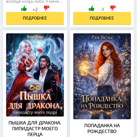
вообще когда-либо. У меня
уверены, что избавились от
были свои задачи: доказать,
+2
-1
неё навсегда: мертвецы, мол,
что запрещённое зелье мне
не говорят. Но они жестоко...
подбросили. Но...
ПОДРОБНЕЕ
ПОДРОБНЕЕ
ПЫШКА ДЛЯ ДРАКОНА.
ПОПАДАНКА НА
ПИПИДАСТР МОЕГО
РОЖДЕСТВО
ПЕРЦА