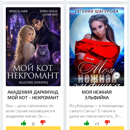
АКАДЕМИЯ ДАРКМУНД.
МОЯ НЕЖНАЯ
МОЙ КОТ - НЕКРОМАНТ
ЭЛЬФИЙКА
Она — дочь сапожника, по
Из уборщицы — в помощницы
воле случая оказавшаяся в
самого Санты? О таком я
академии магии. Он —
даже не смела мечтать. Это
ректор, который не помнит,
же шанс, который выпадает
0
+1
что однажды уже любил её. С
один раз в жизни. И что я за