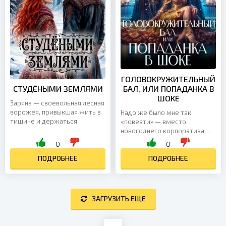
ГОЛОВОКРУЖИТЕЛЬНЫЙ
СТУДЁНЫМИ ЗЕМЛЯМИ
БАЛ, ИЛИ ПОПАДАНКА В
ШОКЕ
Заряна — своевольная лесная
ворожея, привыкшая жить в
Надо же было мне так
тишине и держаться
«повезти» — вместо
подальше от людей. Но
новогоднего корпоратива
однажды в её уединённую
угодить в другой мир!
0
0
избушку стучится княжич...
Правда, сначала я этого даже
ПОДРОБНЕЕ
не поняла: в клуб, где
ПОДРОБНЕЕ
намечалось...
ЗАГРУЗИТЬ ЕЩЕ