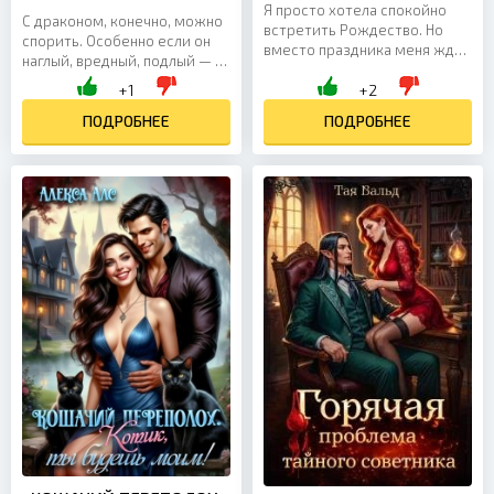
Я просто хотела спокойно
С драконом, конечно, можно
встретить Рождество. Но
спорить. Особенно если он
вместо праздника меня ждут
наглый, вредный, подлый — и
другой мир, магия… и
к тому же остался калекой
+1
+2
дракон, который уверяет, что
после действия странного
я — его истинная пара....
заклинания. Но...
ПОДРОБНЕЕ
ПОДРОБНЕЕ