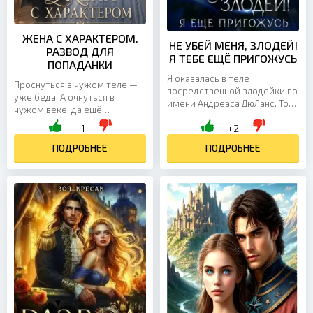
ЖЕНА С ХАРАКТЕРОМ.
НЕ УБЕЙ МЕНЯ, ЗЛОДЕЙ!
РАЗВОД ДЛЯ
Я ТЕБЕ ЕЩЁ ПРИГОЖУСЬ
ПОПАДАНКИ
Я оказалась в теле
Проснуться в чужом теле —
посредственной злодейки по
уже беда. А очнуться в
имени Андреаса ДюЛанс. Той
чужом веке, да ещё
самой, которой по сюжету
брошенной женой
+1
+2
уготована незавидная участь:
надменного герцога,
мешать невинной...
которого ты никогда не
ПОДРОБНЕЕ
ПОДРОБНЕЕ
видела, — и вовсе...