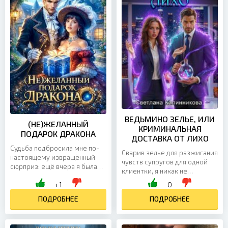
ВЕДЬМИНО ЗЕЛЬЕ, ИЛИ
(НЕ)ЖЕЛАННЫЙ
КРИМИНАЛЬНАЯ
ПОДАРОК ДРАКОНА
ДОСТАВКА ОТ ЛИХО
Судьба подбросила мне по-
Сварив зелье для разжигания
настоящему извращённый
чувств супругов для одной
сюрприз: ещё вчера я была
клиентки, я никак не
хозяйкой самого уютного
ожидала, что вскоре ко мне
+1
0
магазина подарков, а сегодня
явится её разгневанный муж
сама стала подарком...
ПОДРОБНЕЕ
с обвинениями: жена,...
ПОДРОБНЕЕ