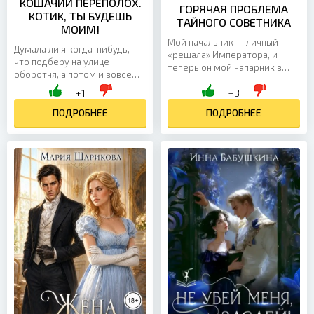
КОШАЧИЙ ПЕРЕПОЛОХ.
ГОРЯЧАЯ ПРОБЛЕМА
КОТИК, ТЫ БУДЕШЬ
ТАЙНОГО СОВЕТНИКА
МОИМ!
Мой начальник — личный
Думала ли я когда-нибудь,
«решала» Императора, и
что подберу на улице
теперь он мой напарник в
оборотня, а потом и вовсе
особо опасной миссии, где
попаду в другой мир — и там
+1
+3
нам предстоит изображать
стану служанкой? Вряд ли. Но
влюблённых супругов. Мне...
и здесь я не...
ПОДРОБНЕЕ
ПОДРОБНЕЕ