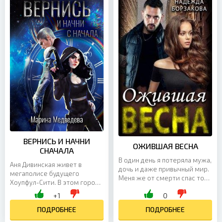
ВЕРНИСЬ И НАЧНИ
ОЖИВШАЯ ВЕСНА
СНАЧАЛА
В один день я потеряла мужа,
Аня Дивинская живет в
дочь и даже привычный мир.
мегаполисе будущего
Меня же от смерти спас тот,
Хоупфул-Сити. В этом городе
кто не знает страха, и потому
все счастливы, а негативные
+1
0
способен выжить в новой
воспоминания стирают. Сын
реальности....
Ани трагически погиб, и...
ПОДРОБНЕЕ
ПОДРОБНЕЕ