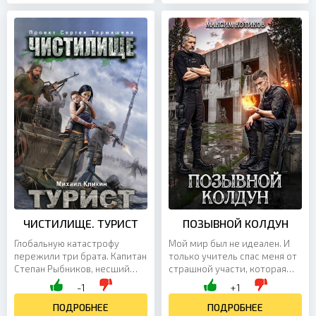
ЧИСТИЛИЩЕ. ТУРИСТ
ПОЗЫВНОЙ КОЛДУН
Глобальную катастрофу
Мой мир был не идеален. И
пережили три брата. Капитан
только учитель спас меня от
Степан Рыбников, несший
страшной участи, которая
дежурство в отделе
ждала там за барьером. За 20
-1
+1
радиоразведки командного
лет обучения магии
пункта. Иван Рыбников,...
ПОДРОБНЕЕ
получилось достичь с...
ПОДРОБНЕЕ