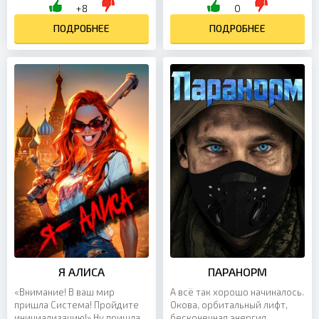
подтачивает силы и
полностью изменили ход
+8
0
подъедает отпущенное ей
вещей, жизни людей. Мы
время. И...
прячемся, выживаем,...
ПОДРОБНЕЕ
ПОДРОБНЕЕ
Я АЛИСА
ПАРАНОРМ
«Внимание! В ваш мир
А всё так хорошо начиналось.
пришла Система! Пройдите
Окова, орбитальный лифт,
инициализацию!» Ну пришла и
бесконечная энергия,