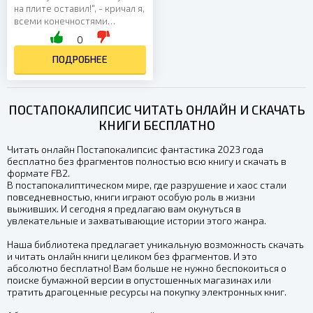
на плите оставил!", - кричал я,
всеми конечностями
цепляясь за родную кровать,
0
но бессердечный автор всё-
таки впихнул...
ПОДРОБНЕЕ
ПОСТАПОКАЛИПСИС ЧИТАТЬ ОНЛАЙН И СКАЧАТЬ
КНИГИ БЕСПЛАТНО
Читать онлайн Постапокалипсис фантастика 2023 года
бесплатно без фрагментов полностью всю книгу и скачать в
формате FB2.
В постапокалиптическом мире, где разрушение и хаос стали
повседневностью, книги играют особую роль в жизни
выживших. И сегодня я предлагаю вам окунуться в
увлекательные и захватывающие истории этого жанра.
Наша библиотека предлагает уникальную возможность скачать
и читать онлайн книги целиком без фрагментов. И это
абсолютно бесплатно! Вам больше не нужно беспокоиться о
поиске бумажной версии в опустошенных магазинах или
тратить драгоценные ресурсы на покупку электронных книг.