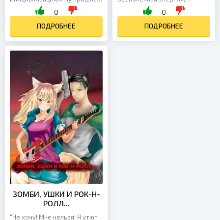
пришла, чего орать-то? Я
портальные технологии.
0
0
Алиса! А это вам не ногами по
Порталами, впрочем,
голове питбуля бить!...
ПОДРОБНЕЕ
пользуются до сих пор и
ПОДРОБНЕЕ
ведут...
ЗОМБИ, УШКИ И РОК-Н-
РОЛЛ...
"He хочу! Мне нельзя! Я утюг