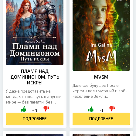
ПЛАМЯ НАД
ДОМИНИОНОМ. ПУТЬ
MVSM
ИСКРЫ
Далёкое будущее После
череды волн мутаций и войн
Я даже представить не
население Земли
могла, что окажусь в другом
сократилось до
мире — без памяти, без
полумиллиарда человек.
связи и без единого шанса
+4
-1
Теперь миром правит
понять, как сюда попала.
горстка старейших семей...
Здесь царит...
ПОДРОБНЕЕ
ПОДРОБНЕЕ