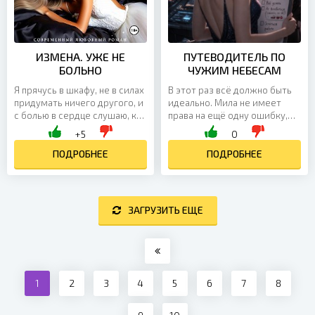
ИЗМЕНА. УЖЕ НЕ
ПУТЕВОДИТЕЛЬ ПО
БОЛЬНО
ЧУЖИМ НЕБЕСАМ
Я прячусь в шкафу, не в силах
В этот раз всё должно быть
придумать ничего другого, и
идеально. Мила не имеет
с болью в сердце слушаю, как
права на ещё одну ошибку,
они меня обсуждают. - Не
поэтому план у неё простой:
+5
0
готовит и не убирает! Вечная
работать лучше всех, не
учёба на уме! Ещё и не
ПОДРОБНЕЕ
косячить вообще и доказать
ПОДРОБНЕЕ
беременеет! А ей уже 26! Как
новому начальнику, что она —
же она меня раздражает! –
ценный, незаменимый и
ругается мой муж. –
совершенно неувольняемый
Разжирела! А эти шрамы! Я
сотрудник. Жаль только, что
ЗАГРУЗИТЬ ЕЩЕ
думал, что привыкну, но это
начальник уже уверен в
просто ужасно! Иметь её
обратном. Холодный,
могу только сзади, лишь бы
внимательный и
не...
подозрительно
наблюдательный,...
1
2
3
4
5
6
7
8