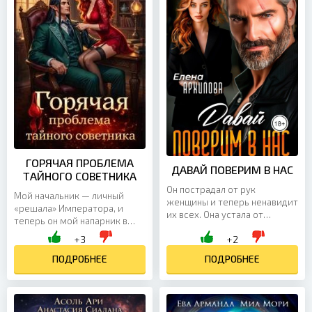
ГОРЯЧАЯ ПРОБЛЕМА
ДАВАЙ ПОВЕРИМ В НАС
ТАЙНОГО СОВЕТНИКА
Он пострадал от рук
Мой начальник — личный
женщины и теперь ненавидит
«решала» Императора, и
их всех. Она устала от
теперь он мой напарник в
мужчин-шовинистов. Она
особо опасной миссии, где
+3
+2
сделала себя сама и имеет
нам предстоит изображать
хватку бультерьера. А как
влюблённых супругов. Мне
ПОДРОБНЕЕ
ПОДРОБНЕЕ
иначе, если у неё прозвище
придётся блистать на балах,
“Люся-железобетон”? Оба
владеть скрытым оружием и
успешны и состоятельны, и
целовать этого
оба не верят в свое светлое
невыносимого эльфа. Но