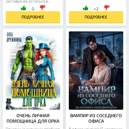
нуля, а он нанял
заставил её остаться в
руководителя со стороны,
новогоднюю ночь — и это
0
+2
потому что «нужна твёрдая
спасло ей жизнь. Но её
мужская рука». Я бы
подруги полетели без неё.
ПОДРОБНЕЕ
ПОДРОБНЕЕ
уволилась сразу, но на носу
Самолёт пропал. Как жить
корпоративный отпуск на
дальше, когда ты
райских островах, и
влюбляешься в того, кто
турфирма по ошибке
должен был быть твоим
отписала президентский
врагом? В тексте есть:
люкс мне. Босс в ярости, а
корпоратив, начальник и
мне того и нужно, все равно
подчиненная, новый год...
сразу...
ОЧЕНЬ ЛИЧНАЯ
ВАМПИР ИЗ СОСЕДНЕГО
ПОМОЩНИЦА ДЛЯ ОРКА
ОФИСА
Отчаянные ситуации требуют
В офисе крупной IT-компании