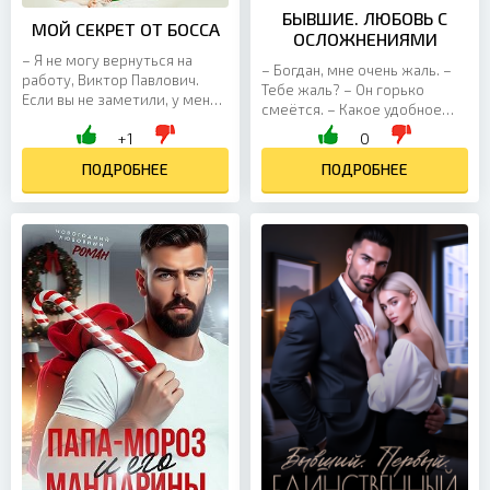
БЫВШИЕ. ЛЮБОВЬ С
МОЙ СЕКРЕТ ОТ БОССА
ОСЛОЖНЕНИЯМИ
– Я не могу вернуться на
– Богдан, мне очень жаль. –
работу, Виктор Павлович.
Тебе жаль? – Он горько
Если вы не заметили, у меня
смеётся. – Какое удобное
маленький ребёнок. Лицо
слово! Думаешь, им можно
+1
0
бывшего босса вытянулось
прикрыть что угодно? Что ж,
от изумления, но он быстро
ПОДРОБНЕЕ
совет вам да любовь.
ПОДРОБНЕЕ
попытался вернуть себе
Надеюсь, ты будешь
невозмутимый вид. – Так это
счастлива с ним! – Богдан, – я
твой ребёнок? – с каким-то
делаю шаг вперёд. –
разочарованием произнёс
Пожалуйста, прости меня. Не
он. – Девочка? – заглядывал в
держи на меня зла. Он
коляску, сканируя глазами
оборачивается. Глаза –
Вероничку. – Не думал, что
чёрные дыры. – Нет, Жень,
она твоя....
так не получится. Я зол. Я...