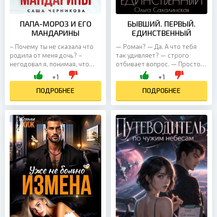
ПАПА-МОРОЗ И ЕГО
БЫВШИЙ. ПЕРВЫЙ.
МАНДАРИНЫ
ЕДИНСТВЕННЫЙ
– Почему ты не сказала что
— Роман? — Да. А что тебя
родила от меня дочь? –
так удивляет? — строго
негодовал я, понимая, что
отбивает вопрос. — Просто
пропустил самые важные
не ожидала. Он
+1
+1
годы в жизни Катюшки. – Ты
приподнимает бровь,
меня бросил, Тагаев, –
ПОДРОБНЕЕ
пробегая взглядом по моему
ПОДРОБНЕЕ
наезжала на меня, в свою
телу. — Какими судьбами,
очередь, Оля. – Катя только
Екатерина? — Пришла на
моя, понял? – Нет, не понял! Я
работу устраиваться. Мне
хочу участвовать в её жизни,
сказали к вам подойти. —
понимаешь? – А я не хочу,
Работу решила сменить? —
чтобы ты участвовал. Хватит
спрашивает. — А чего так?
подкатывать ко мне свои......
Чем прошлое место не
устроило? — не дожидаясь
ответа,...