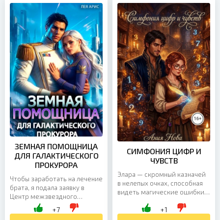
«Гелиос-9» — туда, где любая
должность мне жизненно
ошибка может стоить
необходима. И если новая
жизни, а новичкам не делают
задача — изобразить
поблажек. Особенно если
любовницу босса — что ж, и с
командующий — адмирал
этим справлюсь! Но, босс…
Каэр Тар-Эн. Холодный.
это же не по настоящему,...
Безупречный. Опасно...
ЗЕМНАЯ ПОМОЩНИЦА
СИМФОНИЯ ЦИФР И
ДЛЯ ГАЛАКТИЧЕСКОГО
ЧУВСТВ
ПРОКУРОРА
Элара — скромный казначей
Чтобы заработать на лечение
в нелепых очках, способная
брата, я подала заявку в
видеть магические ошибки в
Центр межзвездного
свитках. В мире
распределения. Получить
+7
+1
ослепительного блеска она
работу на другой планете
остается «серой мышкой»,