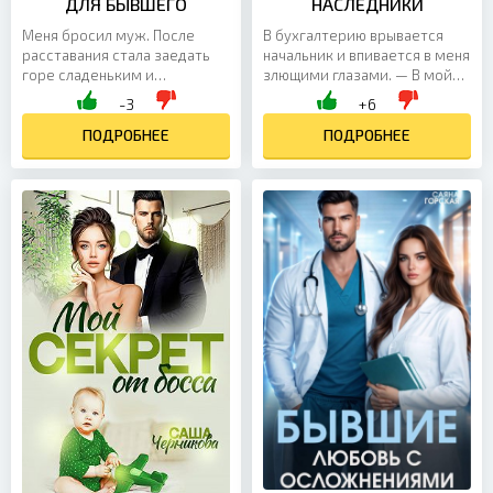
ДЛЯ БЫВШЕГО
НАСЛЕДНИКИ
Меня бросил муж. После
В бухгалтерию врывается
расставания стала заедать
начальник и впивается в меня
горе сладеньким и
злющими глазами. — В мой
превратилась в пышку. Но это
кабинет! Немедленно! Встаю
-3
+6
мне не помешало встретить
со стула и на подкошенных
Рому. Радость от новых
ПОДРОБНЕЕ
ногах иду по коридору. Меня
ПОДРОБНЕЕ
отношений длилась не долго.
всю трясет. Я знаю, что
Оказалось, что он был женат.
сейчас будет. Как только
Его обещания развестись я
вхожу в кабинет, он
слышала целый год. Но потом
прижимает меня к стене и
мое терпение лопнуло. Быть
цедит сквозь зубы: — Ты
любовницей, женщиной
скрыла от меня детей, и тебе
выходного дня мне надоело.
придется за это ответить.
Мой босс напрямую...
Они будут жить со...