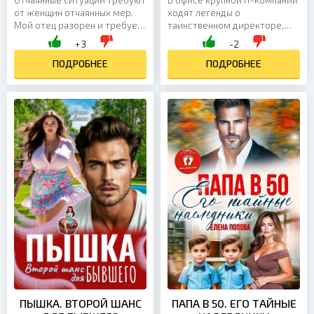
от женщин отчаянных мер.
ходят легенды о
Мой отец разорен и требует
таинственном директоре,
от меня выйти замуж, чтобы
который появляется только
+3
-2
поправить свои дела.
по ночам. Юля, обычный
Лучшее, что я смогла
ПОДРОБНЕЕ
менеджер, слишком занята
ПОДРОБНЕЕ
придумать – это сбежать от
авралами и отчетами, чтобы
навязанного жениха и... стать
верить в слухи. Но однажды,
личной помощницей орка.
задержавшись на работе
Очень личной! В тексте есть:
допоздна, она сталкивается с
рыжая героиня, властный
ним лицом к лицу. Высокий,
герой, горячие орки, нежная
бледный, с пугающе
героиня, босс и его
холодной кожей — он не
подчиненная...
похож на нормального
человека....
ПЫШКА. ВТОРОЙ ШАНС
ПАПА В 50. ЕГО ТАЙНЫЕ