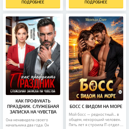
почти невозможно, но я
ПОДРОБНЕЕ
ПОДРОБНЕЕ
пока её точный расчет не
прошла конкурс. Теперь моя
спасает от разорения
работа это не только
Верховного Магистра
аналитические отчеты, но и
Адриана. Став личным
космические баталии,
советником беспечного
погони, вторжения и
хозяина Цитадели, Элара
дипломатические миссии.
оказывается в эпицентре
Мой новый босс – тот, кто
пакостей и заговоров. Ей
держит в страхе весь
предстоит...
межгалактический...
КАК ПРОФУКАТЬ
ПРАЗДНИК. СЛУЖЕБНАЯ
БОСС С ВИДОМ НА МОРЕ
ЗАПИСКА НА ЧУВСТВА
Мой босс — редкостный... в
общем, нехороший человек.
Она ненавидела своего
Пять лет я строила IT-отдел с
начальника два года. Он