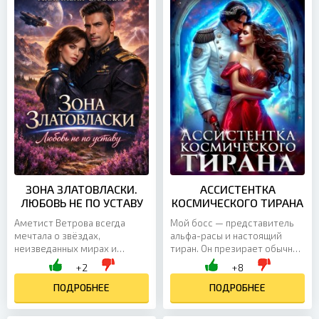
будущее в семье. В тексте
главная задача — не
есть: от ненависти до любви,
позволить врагам раскрыть
предательство, взрослые
наш обман. И самой не сойти
герои, сильные...
с ума от мысли, что я
безнадёжно...
ЗОНА ЗЛАТОВЛАСКИ.
АССИСТЕНТКА
ЛЮБОВЬ НЕ ПО УСТАВУ
КОСМИЧЕСКОГО ТИРАНА
Аметист Ветрова всегда
Мой босс — представитель
мечтала о звёздах,
альфа-расы и настоящий
неизведанных мирах и
тиран. Он презирает обычных
открытиях, которые войдут в
людей, но ему пришлось
+2
+8
историю. Вместо этого она
взять на работу меня. Одна
получает назначение на
ПОДРОБНЕЕ
ошибка, и он от меня
ПОДРОБНЕЕ
легендарный
избавится. Вот только я –
исследовательский крейсер
идеальная ассистентка, а эта