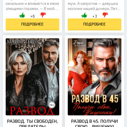
начальник и впивается в меня
муж. А напротив — девушка
злющими глазами. — В мой
моложе нашей дочери. Петр
кабинет! Немедленно! Встаю
держал ее руку в своей и
+6
+3
со стула и на подкошенных
смотрел на нее так, как
ногах иду по...
ПОДРОБНЕЕ
когда-то смотрел на...
ПОДРОБНЕЕ
РАЗВОД. ТЫ СВОБОДЕН,
РАЗВОД В 45. ПОЛУЧИ
ПРЕДАТЕЛЬ!
СВОЮ... ВИШЕНКУ!