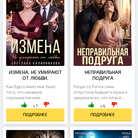
ИЗМЕНА. НЕ УМИРАЮТ
НЕПРАВИЛЬНАЯ
ОТ ЛЮБВИ.
ПОДРУГА
Как будто мало мне было
Когда-то Ритка сама
того, что накануне
отпустила бывшего мужа и
сорокалетия мне
уверяла всех, что ей всё
приостановили статус
равно, с кем он будет
+7
+4
ведьмы, так судьба тут же
дальше. Главное — развод,
подкинула новый удар:
ПОДРОБНЕЕ
свобода и новая жизнь. Но...
ПОДРОБНЕЕ
пришлось узнать обо...