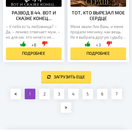
РАЗВОД В 44. ВОТ И
ТОТ, КТО ВЫРЕЗАЛ МОЕ
СКАЗКЕ КОНЕЦ...
СЕРДЦЕ
– У тебя есть любовница? –
Меня звали Лин Вань, и меня
Да, – лениво отвечает муж, –
продали мяснику, как вещь.
но для нас это ничего не
Но я выбрала другую судьбу.
меняет, Люд. – Ничего не
Отрезала косы, перетянула
+8
+3
меняет?! У тебя любовница и
грудь и назвалась Лин И —
ты даже не...
ПОДРОБНЕЕ
юношей,...
ПОДРОБНЕЕ
ЗАГРУЗИТЬ ЕЩЕ
1
2
3
4
5
6
7