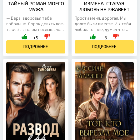
ТАЙНЫЙ РОМАН МОЕГО
ИЗМЕНА. СТАРАЯ
МУЖА
ЛЮБОВЬ НЕ РЖАВЕЕТ
— Вера, здоровья тебе
Прости меня, дорогая. Мы
побольше. Сорок девять все-
долго были вместе. И я тебя
таки. За столом послышалось
любил. Точнее, думал что
хихиканье. Булат никогда не
любил… Но это все было
+5
+3
отличался тактичностью, но
неправда. Все это время я
это уже было за...
ПОДРОБНЕЕ
любил другую женщину,...
ПОДРОБНЕЕ