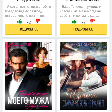
- Я хотел подготовить тебя к
- Наша Танечка – умница и
предстоящему разводу
красавица! Она никогда не
осторожно, не причиняя
сдаётся и не плачет… -
боли, - холодно произнес
Татьяна молодец: золотая
+2
+7
муж. - Но ты начала шпионить
медаль в школе, красный
за мной и Лизой,...
ПОДРОБНЕЕ
диплом в институте,...
ПОДРОБНЕЕ