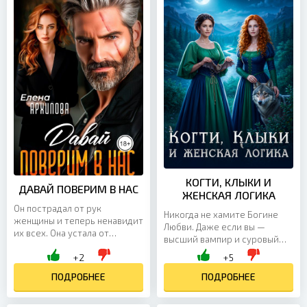
КОГТИ, КЛЫКИ И
ДАВАЙ ПОВЕРИМ В НАС
ЖЕНСКАЯ ЛОГИКА
Он пострадал от рук
Никогда не хамите Богине
женщины и теперь ненавидит
Любви. Даже если вы —
их всех. Она устала от
высший вампир и суровый
мужчин-шовинистов. Она
оборотень. Цена дерзости?
+2
+5
сделала себя сама и имеет
Магическая цепь, одна
хватку бультерьера. А как...
ПОДРОБНЕЕ
долина на двоих и год...
ПОДРОБНЕЕ