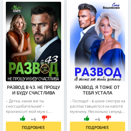
РАЗВОД В 43. НЕ ПРОЩУ
РАЗВОД. Я ТОЖЕ ОТ
И БУДУ СЧАСТЛИВА
ТЕБЯ УСТАЛА
– Детка, какая же ты
- Господи! - в шоке смотрю на
сногсшибательная! –
распластавшегося на капоте
произносит мой муж с
мужчину. Несколько секунд
возбужденным
он лежит, а потом начинает
+4
+4
придыханием. – Хочу тебя
сползать. Выскакиваю из
прямо сейчас. От этих слов
ПОДРОБНЕЕ
машины,...
ПОДРОБНЕЕ