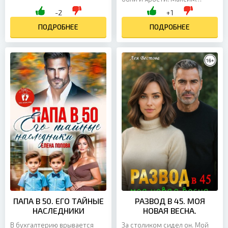
свекровью. Теперь у меня
поморщился. - А можно без
-2
+1
есть взрослый сын,
криков, Лид? Успокойся! - Ты
подозрительная невестка и
ПОДРОБНЕЕ
себе не...
ПОДРОБНЕЕ
семья, которая...
ПАПА В 50. ЕГО ТАЙНЫЕ
РАЗВОД В 45. МОЯ
НАСЛЕДНИКИ
НОВАЯ ВЕСНА.
В бухгалтерию врывается
За столиком сидел он. Мой