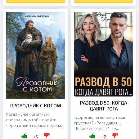
по коже привычно...
РАЗВОД В 50. КОГДА
ПРОВОДНИК С КОТОМ
ДАВЯТ РОГА
Когда нужен опытный
-Дорогая, ты почему такая
проводник, чтобы пройти
грустная? -Рога давят…
через дикий горный перевал
-Какие еще рога? -Те,
– меньше всего
которые ты мне наставил,
+5
+2
рассчитываешь встретить