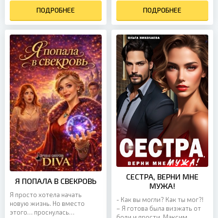
дорогой! Когда на голову
старого знакомого, у
ПОДРОБНЕЕ
давят рога, ты
ПОДРОБНЕЕ
которого есть все...
превращаешься...
СЕСТРА, ВЕРНИ МНЕ
Я ПОПАЛА В СВЕКРОВЬ
МУЖА!
Я просто хотела начать
- Как вы могли? Как ты мог?!
новую жизнь. Но вместо
– Я готова была визжать от
этого… проснулась
боли и ярости. Максим