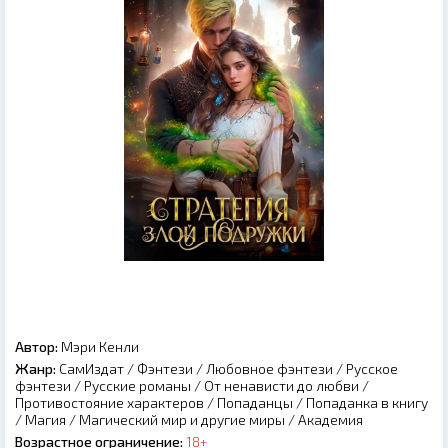
Автор:
Мэри Кенли
Жанр:
СамИздат
/
Фэнтези
/
Любовное фэнтези
/
Русское
фэнтези
/
Русские романы
/
От ненависти до любви
/
Противостояние характеров
/
Попаданцы
/
Попаданка в книгу
/
Магия
/
Магический мир и другие миры
/
Академия
Возрастное ограничение:
18+