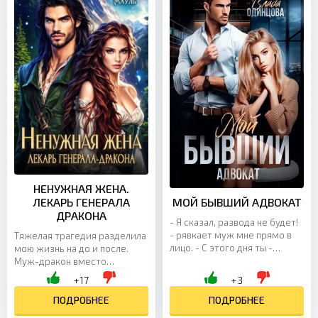
НЕНУЖНАЯ ЖЕНА.
ЛЕКАРЬ ГЕНЕРАЛА
МОЙ БЫВШИЙ АДВОКАТ
ДРАКОНА
- Я сказал, развода не будет!
- рявкает муж мне прямо в
Тяжелая трагедия разделила
лицо. - С этого дня ты -
мою жизнь на до и после.
бледная тень! Будешь делать
Муж-дракон вместо
то, что я скажу! Есть с моей
поддержки променял меня
+17
+3
руки и...
на юную красавицу и это
спустя десять лет брака. В
ПОДРОБНЕЕ
ПОДРОБНЕЕ
миг...