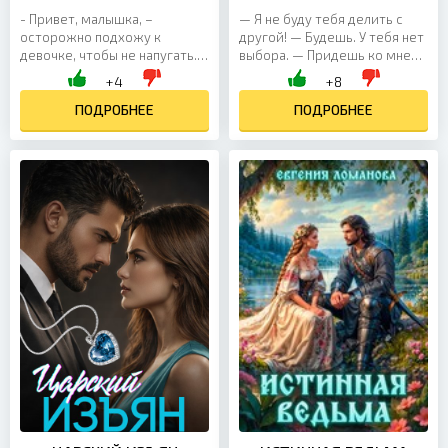
- Привет, малышка, –
— Я не буду тебя делить с
осторожно подхожу к
другой! — Будешь. У тебя нет
девочке, чтобы не напугать. -
выбора. — Придешь ко мне
Я не малышка, – гордо
до или после вашей брачной
+4
+8
выпятив подбородок,
ночи?! Может, мне стоит
перемазанный моей же
ПОДРОБНЕЕ
выйти и...
ПОДРОБНЕЕ
клубникой,...