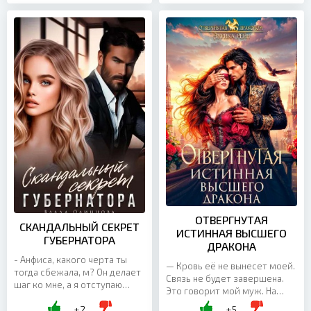
ОТВЕРГНУТАЯ
СКАНДАЛЬНЫЙ СЕКРЕТ
ИСТИННАЯ ВЫСШЕГО
ГУБЕРНАТОРА
ДРАКОНА
- Анфиса, какого черта ты
— Кровь её не вынесет моей.
тогда сбежала, м? Он делает
Связь не будет завершена.
шаг ко мне, а я отступаю
Это говорит мой муж. На
назад. Меня всю трясет от
алтаре. Перед всем двором.
+2
+5
его близости. Я чувствую