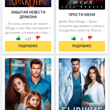
ЗАБЫТАЯ НЕВЕСТА
ПРОСТИ МЕНЯ
ДРАКОНА
Дима, Яна и Влад — были
– Эта ночь ничего не значит.
лучшими друзьями и клялись
Забудь о ней. Мы поспорили с
всегда быть вместе. Пока в
друзьями, и я выиграл спор.
дружбу не вмешались
На тебя. Ты же не думала, что
+27
0
чувства. Много лет назад, на
такая оборванка, как ты,
выпускном, Яна...
сможет...
ПОДРОБНЕЕ
ПОДРОБНЕЕ