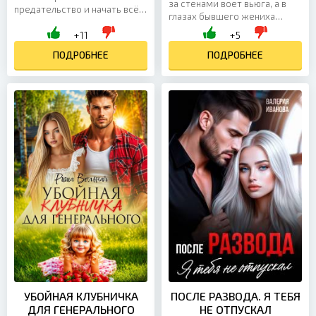
за стенами воет вьюга, а в
предательство и начать всё с
глазах бывшего жениха
чистого листа. Построила
полыхает опасный огонь. Он
+11
+5
новую жизнь, кирпичик за
не хочет меня отпускать. Но
кирпичиком, научилась спать
ПОДРОБНЕЕ
что это:...
ПОДРОБНЕЕ
по...
УБОЙНАЯ КЛУБНИЧКА
ПОСЛЕ РАЗВОДА. Я ТЕБЯ
ДЛЯ ГЕНЕРАЛЬНОГО
НЕ ОТПУСКАЛ