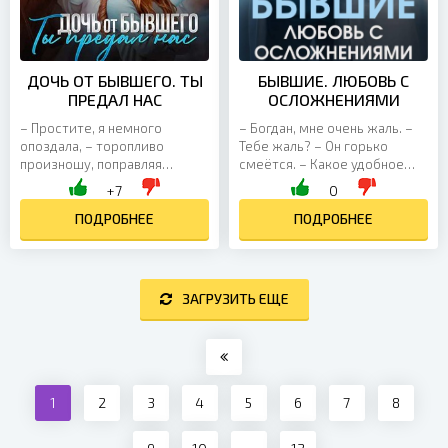
ДОЧЬ ОТ БЫВШЕГО. ТЫ
БЫВШИЕ. ЛЮБОВЬ С
ПРЕДАЛ НАС
ОСЛОЖНЕНИЯМИ
– Простите, я немного
– Богдан, мне очень жаль. –
опоздала, – торопливо
Тебе жаль? – Он горько
произношу, поправляя
смеётся. – Какое удобное
пиджак после быстрой
слово! Думаешь, им можно
+7
0
ходьбы, – ждала няню, она
прикрыть что угодно? Что ж,
задержалась. – Ничего
ПОДРОБНЕЕ
совет вам да любовь....
ПОДРОБНЕЕ
страшного, –...
ЗАГРУЗИТЬ ЕЩЕ
1
2
3
4
5
6
7
8