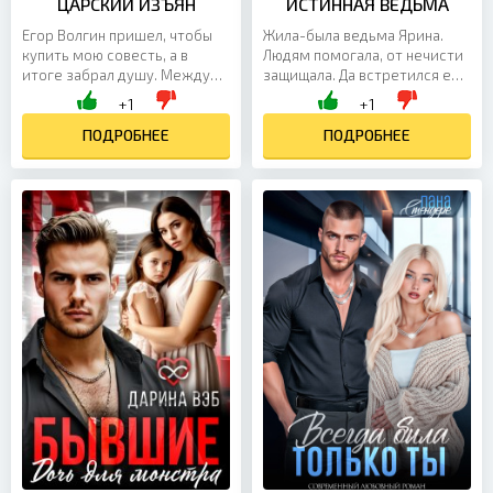
ЦАРСКИЙ ИЗЪЯН
ИСТИННАЯ ВЕДЬМА
Егор Волгин пришел, чтобы
Жила-была ведьма Ярина.
купить мою совесть, а в
Людям помогала, от нечисти
итоге забрал душу. Между
защищала. Да встретился ей
нами — ложь длиной в
на пути князь Вороней.
+1
+1
двадцать лет и документы,
Пожалела его на свою беду
способные уничтожить нас...
ПОДРОБНЕЕ
ведьма, спасла. А он...
ПОДРОБНЕЕ