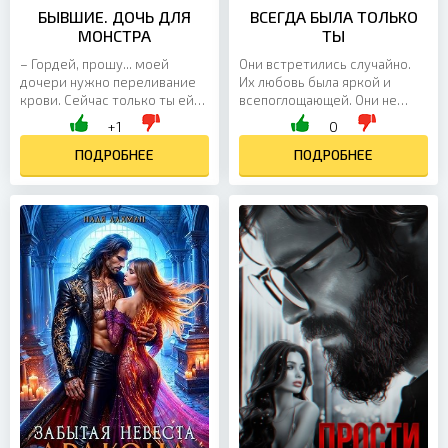
БЫВШИЕ. ДОЧЬ ДЛЯ
ВСЕГДА БЫЛА ТОЛЬКО
МОНСТРА
ТЫ
– Гордей, прошу... моей
Они встретились случайно.
дочери нужно переливание
Их любовь была яркой и
крови. Сейчас только ты ей
всепоглощающей. Они не
поможешь. – слёзы градом
могли надышаться друг
+1
0
текут из моих глаз. – Не
другом. Но судьба не
понял... – упёртый...
ПОДРОБНЕЕ
оставила ни единого шанса
ПОДРОБНЕЕ
на...