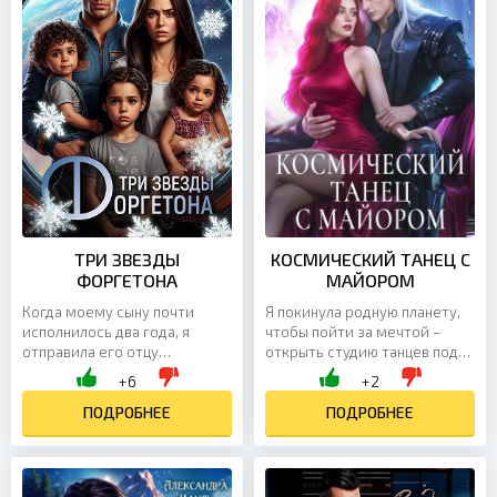
ТРИ ЗВЕЗДЫ
КОСМИЧЕСКИЙ ТАНЕЦ С
ФОРГЕТОНА
МАЙОРОМ
Когда моему сыну почти
Я покинула родную планету,
исполнилось два года, я
чтобы пойти за мечтой –
отправила его отцу
открыть студию танцев под
сообщение через
самыми красивыми
+6
+2
галактическую службу
звездами. Но пока эта мечта
знакомств. О том, что он стал
ПОДРОБНЕЕ
остаётся далёкой, и всё,...
ПОДРОБНЕЕ
папой. Кто бы...