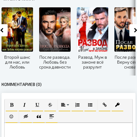
Второй шанс
После развода.
Развод. Муж в
После разв
для нас, или
Любовь без
законе всё
Верну се
Любовь
срока давности
разрулит
снова
вопреки
разводу
КОММЕНТАРИЕВ (0)
ПОЛУЖИРНЫЙ
КУРСИВ
ПОДЧЕРКНУТЫЙ
ЗАЧЕРКНУТЫЙ
ВЫРАВНИВАНИЕ
НУМЕРОВАННЫЙ СПИСОК
МАРКИРОВАННЫЙ СПИ
ВСТАВИТЬ ССЫЛ
ВСТАВИТЬ
ВСТАВИТЬ СМАЙЛИК
ВСТАВКА СКРЫТОГО ТЕКСТА
ВСТАВКА ЦИТАТЫ
ВСТАВКА СПОЙЛЕРА