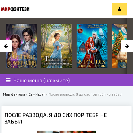
Наше меню (нажмите)
Мир фэнтези
»
СамИздат
» После развода. Я до сих пор тебя не забыл
ПОСЛЕ РАЗВОДА. Я ДО СИХ ПОР ТЕБЯ НЕ
ЗАБЫЛ