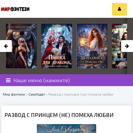
Наше меню (нажмите)
Мир фэнтези
»
СамИздат
» Развод с принцем (не) помеха любви
РАЗВОД С ПРИНЦЕМ (НЕ) ПОМЕХА ЛЮБВИ