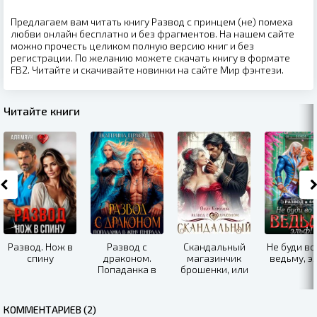
Предлагаем вам читать книгу Развод с принцем (не) помеха
любви онлайн бесплатно и без фрагментов. На нашем сайте
можно прочесть целиком полную версию книг и без
регистрации. По желанию можете скачать книгу в формате
FB2. Читайте и скачивайте новинки на сайте Мир фэнтези.
Читайте книги
Развод. Нож в
Развод с
Скандальный
Не буди во
спину
драконом.
магазинчик
ведьму, э
Попаданка в
брошенки, или
жену генерала
Развод с
драконом
КОММЕНТАРИЕВ (2)