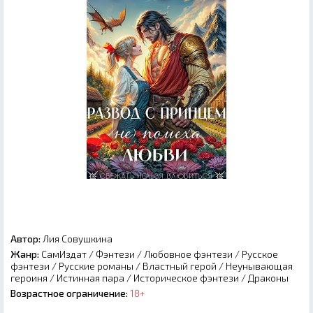
Автор:
Лия Совушкина
Жанр:
СамИздат
/
Фэнтези
/
Любовное фэнтези
/
Русское
фэнтези
/
Русские романы
/
Властный герой
/
Неунывающая
героиня
/
Истинная пара
/
Историческое фэнтези
/
Драконы
Возрастное ограничение:
18+