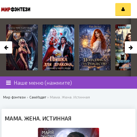
Наше меню (нажмите)
Мир фэнтези
»
СамИздат
» Мама. Жена. Истинная
МАМА. ЖЕНА. ИСТИННАЯ