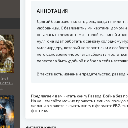
!
нческое
АННОТАЦИЯ
Долгий брак закончился в день, когда пятилетня
любовницы. С безлимитными картами, домом и 
осталась с тремя детьми, старой машиной и зло
нуля, она идёт работать к самому холодному м
миллиардеру, который не терпит лжи и слабости.
него одновременно хочется сбежать и остаться
перестала быть удобной и обрела себя настоящ
В тексте есть: измена и предательство, развод,
(не)
яются -
ья
ова
Предлагаем вам читать книгу Развод. Война без п
На нашем сайте можно прочесть целиком полную в
желанию можете скачать книгу в формате FB2. Чит
фэнтези.
Читайте книги