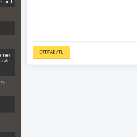
ors and
ОТПРАВИТЬ
це,там
ся об
ить
и