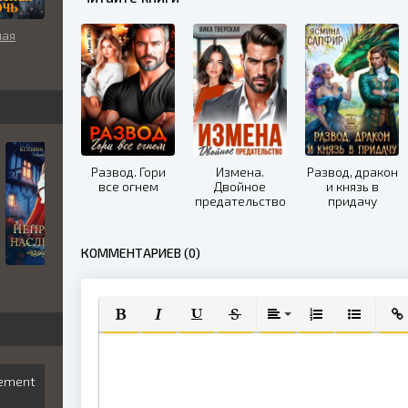
ная
Развод. Гори
Измена.
Развод, дракон
все огнем
Двойное
и князь в
предательство
придачу
КОММЕНТАРИЕВ (0)
ПОЛУЖИРНЫЙ
КУРСИВ
ПОДЧЕРКНУТЫЙ
ЗАЧЕРКНУТЫЙ
ВЫРАВНИВАНИЕ
НУМЕРОВАННЫЙ
МАРКИРО
ВСТ
vement