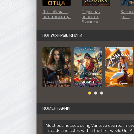
Я влюбилась
Порченая
Запас
не в того отца
невеста.
дочь
Хозяйка
проклятой
деревни
ПОПУЛЯНРЫЕ КНИГИ
КОМЕНТАРИИ
Most businesses using Vantovo see real mo
in leads and sales within the first week. Our AI