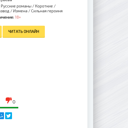
/
Русские романы
/
Короткие
/
азвод
/
Измена
/
Сильная героиня
ичение:
18+
ЧИТАТЬ ОНЛАЙН
0