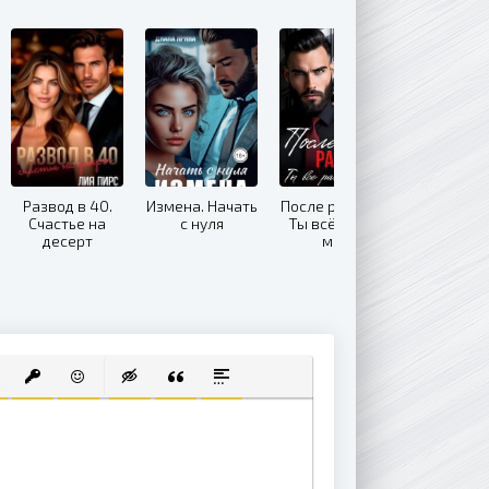
Развод в 40.
Измена. Начать
После развода.
Счастье на
с нуля
Ты всё равно
десерт
моя
 СПИСОК
ВАННЫЙ СПИСОК
АВИТЬ ССЫЛКУ
ВСТАВИТЬ ЗАЩИЩЕННУЮ ССЫЛКУ
ВСТАВИТЬ СМАЙЛИК
ВСТАВКА СКРЫТОГО ТЕКСТА
ВСТАВКА ЦИТАТЫ
ВСТАВКА СПОЙЛЕРА