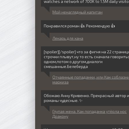
watches a network of 700K to 1.5M daily visit
Мой ненаглядный капитан
Понравился роман 👍. Рекомендую 👍
Лекарь для хана
[spoiler][/spoiler] что за фигня на 22 страни
строчки плывут,ну то есть сначала говорить
одном,потом о другом,диалоги
смешанные.Белеберда
Отчаянные попаданки, или Как соблазн
маркиза
Обожаю Анну Кривенко. Прекрасный автор 
романы чудесные. ✨
Глупая жена. Как попаданка утёрла нос
Дракону