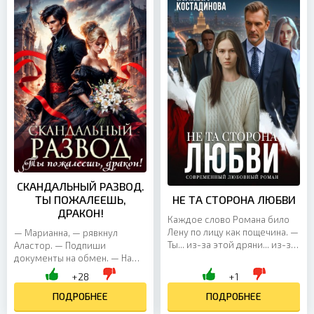
СКАНДАЛЬНЫЙ РАЗВОД.
ТЫ ПОЖАЛЕЕШЬ,
НЕ ТА СТОРОНА ЛЮБВИ
ДРАКОН!
Каждое слово Романа било
Лену по лицу как пощечина. —
— Марианна, — рявкнул
Ты... из-за этой дряни... из-за
Аластор. — Подпиши
этой... — Знаешь, Лен.... — он
документы на обмен. — На
медленно снял обручальное...
обмен чего? — в шоке
+28
+1
спросила я. — На обмен
жены. Старой на новую. В тот
ПОДРОБНЕЕ
ПОДРОБНЕЕ
момент...