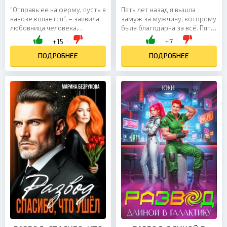
"Отправь ее на ферму, пусть в
Пять лет назад я вышла
навозе копается", – заявила
замуж за мужчину, которому
любовница человека,
была благодарна за всё. Пять
который в этом мире
лет я была идеальной женой
+15
+7
оказался моим мужем.
— верной, терпеливой,
Бывшим. Не успела я попасть
ПОДРОБНЕЕ
понимающей. Закрывала...
ПОДРОБНЕЕ
в...