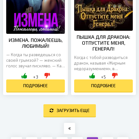
ПЫШКА ДЛЯ ДРАКОНА:
ИЗМЕНА. ПОЖАЛЕЕШЬ,
ОТПУСТИТЕ МЕНЯ,
ЛЮБИМЫЙ!
ГЕНЕРАЛ!
— Когда ты разведешься со
Когда с тобой разводиться
своей грымзой? — женский
дракон, называя «Жирным
голос звучал пискляво. — Как
недоразумением», в
только ее дед сдохнет. И мы
открытую изменяет, есть два
+3
+5
получим наследство. —
варианта: впасть в
раздался голос...
ПОДРОБНЕЕ
депрессию или устроиться
ПОДРОБНЕЕ
на...
ЗАГРУЗИТЬ ЕЩЕ