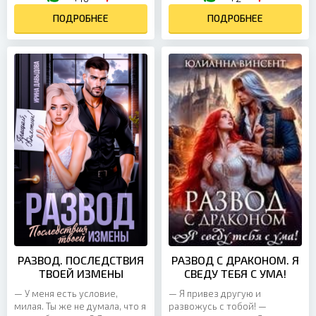
неприязнь. Ну, это мы еще
кажется, что это конец, да?
посмотрим, кто из нас...
ПОДРОБНЕЕ
ПОДРОБНЕЕ
Нет....
РАЗВОД. ПОСЛЕДСТВИЯ
РАЗВОД С ДРАКОНОМ. Я
ТВОЕЙ ИЗМЕНЫ
СВЕДУ ТЕБЯ С УМА!
— У меня есть условие,
— Я привез другую и
милая. Ты же не думала, что я
развожусь с тобой! —