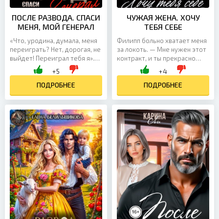
ПОСЛЕ РАЗВОДА. СПАСИ
ЧУЖАЯ ЖЕНА. ХОЧУ
МЕНЯ, МОЙ ГЕНЕРАЛ
ТЕБЯ СЕБЕ
«Что, уродина, думала, меня
Филипп больно хватает меня
переиграть? Нет, дорогая, не
за локоть. — Мне нужен этот
выйдет! Переиграл тебя я».
контракт, и ты прекрасно
Мой муж не хотел
знаешь. Не будь дурой,
+5
+4
разводиться, чтобы не
воспользуйся тем, что этот
терять имущество, которое...
ПОДРОБНЕЕ
мужик хочет тебя. О...
ПОДРОБНЕЕ