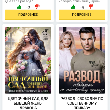
дам тебе развод? Я
холодно отчеканил Дариан. В
сглотнула, глядя на то, с
голове словно что-то
+2
+9
каким удовольствием мой
щелкнуло. Все чувства,
муж-предатель оглашает
ПОДРОБНЕЕ
которые я так долго
ПОДРОБНЕЕ
свои...
подавляла,...
ЦВЕТОЧНЫЙ САД ДЛЯ
РАЗВОД. СВОБОДНА ПО
БЫВШЕЙ ЖЕНЫ
СОБСТВЕННОМУ
ДРАКОНА
ПРИКАЗУ