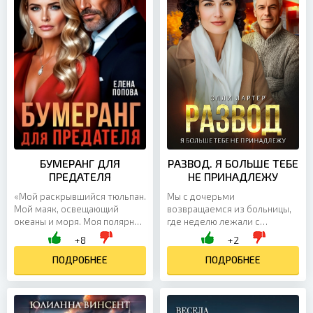
БУМЕРАНГ ДЛЯ
РАЗВОД. Я БОЛЬШЕ ТЕБЕ
ПРЕДАТЕЛЯ
НЕ ПРИНАДЛЕЖУ
«Мой раскрывшийся тюльпан.
Мы с дочерьми
Мой маяк, освещающий
возвращаемся из больницы,
океаны и моря. Моя полярная
где неделю лежали с
звезда, которую я зажгу
кишечной инфекцией. Дети
+8
+2
сегодня ночью», — так муж
сразу мчатся в свои комнаты,
пел мне на ухо во время...
ПОДРОБНЕЕ
я иду в сторону спальни, как
ПОДРОБНЕЕ
вдруг...