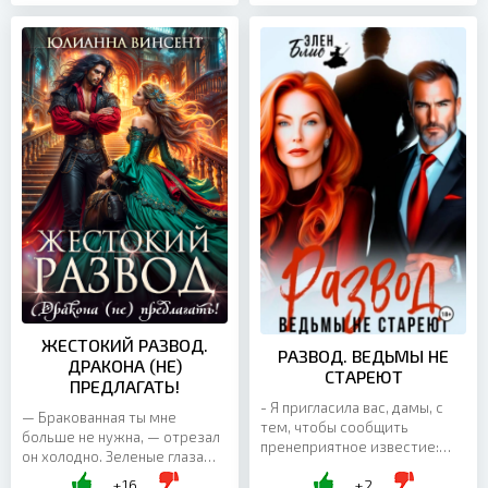
ЖЕСТОКИЙ РАЗВОД.
РАЗВОД. ВЕДЬМЫ НЕ
ДРАКОНА (НЕ)
СТАРЕЮТ
ПРЕДЛАГАТЬ!
- Я пригласила вас, дамы, с
— Бракованная ты мне
тем, чтобы сообщить
больше не нужна, — отрезал
пренеприятное известие:
он холодно. Зеленые глаза
мой муж нам изменяет.
потемнели, в них плескалась
+16
+2
Измена. Многим из нас