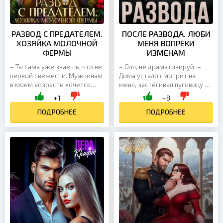
РАЗВОД С ПРЕДАТЕЛЕМ.
ПОСЛЕ РАЗВОДА. ЛЮБИ
ХОЗЯЙКА МОЛОЧНОЙ
МЕНЯ ВОПРЕКИ
ФЕРМЫ
ИЗМЕНАМ
– Ты сама уже знаешь, что не
– Оля, не драматизируй, –
первой свежести. Мужчинам
Дима устало смотрит на
в моем возрасте хочется
меня, застёгивая пуговицу на
видеть рядом с собой
рубашке. – Ты жена, но давно
+1
+8
молодую красивую девушку,
уже не… муза. В телефоне
– говорит муж, которого...
ПОДРОБНЕЕ
всё ещё открыт...
ПОДРОБНЕЕ