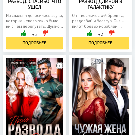
РАЗВОД. СПАСИБО, ЧТО
РАЗВОД ДЛИНОЙ В
УШЕЛ
ГАЛАКТИКУ
Из спальни доносились звуки,
Он – космический бродяга,
которые невозможно было
раздолбай и балагур. Она –
ни с чем перепутать. Шумное
пилот боевых кораблей,
дыхание, женский вскрик,
упрямая и целеустремленная
+5
+2
его сдавленный стон. Я
особа. Между ними ничего
остановилась перед...
ПОДРОБНЕЕ
общего, и их браку...
ПОДРОБНЕЕ