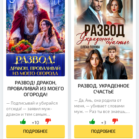
РАЗВОД! ДРАКОН,
РАЗВОД. УКРАДЕННОЕ
ПРОВАЛИВАЙ ИЗ МОЕГО
СЧАСТЬЕ
ОГОРОДА!
— Да, Ань, она родила от
— Подписывай и убирайся
меня, — убивает словами
отсюда! — заявил муж-
муж. — Раз ты все знаешь,
дракон и тем самым
тогда я расскажу тебе, как
запустил обратный отсчет до
+10
+3
будет дальше. Влад
своей кончины. Потому что
выпрямляется, в упор глядя...
теперь место его жены
ПОДРОБНЕЕ
ПОДРОБНЕЕ
занимаю я...