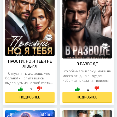
ПРОСТИ, НО Я ТЕБЯ НЕ
В РАЗВОДЕ
ЛЮБИЛ
Его обвиняли в покушении на
– Отпусти, ты делаешь мне
моего отца, но он чудом
больно! – Попытавшись
избежал наказания, вовремя
выдернуть из цепкой хватки
сбежав из страны со своей
Вадима свою руку, я
+7
+4
любовницей. Похороны отца,
раздражённо ударила его по
разваливающаяся...
груди, но это не возымело...
ПОДРОБНЕЕ
ПОДРОБНЕЕ