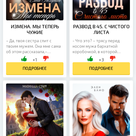
ИЗМЕНА. МЫ ТЕПЕРЬ
РАЗВОД В 45. С ЧИСТОГО
ЧУЖИЕ
ЛИСТА
– Да, твоя сестра спит с
- Что это? – трясу перед
твоим мужем. Она мне сама
носом мужа бархатной
об этом рассказала,–
коробочкой, в которой
немного ехидно произнесла
лежит тест на беременность
+1
+3
Маша, тут же рассмеявшись.
с двумя полосками. - Мое
– Она даже два раза...
ПОДРОБНЕЕ
будущее, - выхватывает у
ПОДРОБНЕЕ
меня...