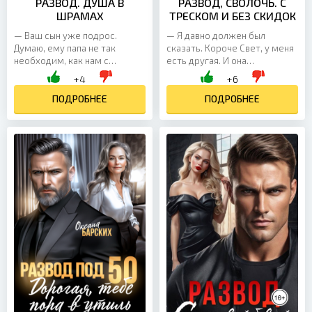
РАЗВОД. ДУША В
РАЗВОД, СВОЛОЧЬ. С
ШРАМАХ
ТРЕСКОМ И БЕЗ СКИДОК
— Ваш сын уже подрос.
— Я давно должен был
Думаю, ему папа не так
сказать. Короче Свет, у меня
необходим, как нам с
есть другая. И она
малышом. Уверенно
беременна… — произнес
+4
+6
произносит любовница мужа,
муж и продолжил
а я только рот от удивления
ПОДРОБНЕЕ
укладывать волосы пока я
ПОДРОБНЕЕ
открываю....
чищу зубы. — Что?...