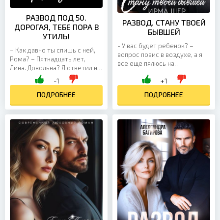
РАЗВОД ПОД 50.
РАЗВОД. СТАНУ ТВОЕЙ
ДОРОГАЯ, ТЕБЕ ПОРА В
БЫВШЕЙ
УТИЛЬ!
- У вас будет ребенок? –
– Как давно ты спишь с ней,
вопрос повис в воздухе, а я
Рома? – Пятнадцать лет,
все еще пялюсь на
Лина. Довольна? Я ответил на
выпирающий живот
твой вопрос? Муж, с
-1
+1
брюнетки. - Ты ведь говорил,
которым мы прожили вместе
что пока не готов к детям? -
тридцать лет, прошли...
ПОДРОБНЕЕ
ПОДРОБНЕЕ
Это...