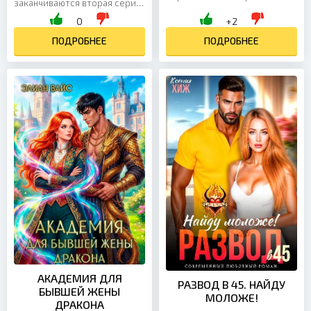
заканчиваются вторая серия
некому! — О том, что у нас
сериала и коробка конфет,
0
+2
будут гости, нужно заранее
вытаскиваю пробку из слива
предупреждать, — отвечаю...
ванной и ставлю вместо...
ПОДРОБНЕЕ
ПОДРОБНЕЕ
АКАДЕМИЯ ДЛЯ
РАЗВОД В 45. НАЙДУ
БЫВШЕЙ ЖЕНЫ
МОЛОЖЕ!
ДРАКОНА