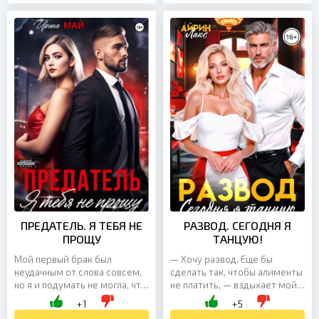
ПРЕДАТЕЛЬ. Я ТЕБЯ НЕ
РАЗВОД. СЕГОДНЯ Я
ПРОЩУ
ТАНЦУЮ!
Мой первый брак был
— Хочу развод. Еще бы
неудачным от слова совсем,
сделать так, чтобы алименты
но я и подумать не могла, что
не платить, — вздыхает мой
ошибусь во второй раз,
муженек и просит своего
+1
+5
связав свою жизнь с
бухгалтера по телефону. —