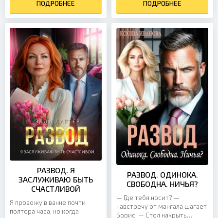
изменщиком, который не
ПОДРОБНЕЕ
Подумайте, как это...
ПОДРОБНЕЕ
будет...
РАЗВОД. Я
РАЗВОД. ОДИНОКА.
ЗАСЛУЖИВАЮ БЫТЬ
СВОБОДНА. НИЧЬЯ?
СЧАСТЛИВОЙ
— Где тебя носит? —
Я провожу в ванне почти
навстречу от мангала шагает
полтора часа, но когда
Борис. — Стол накрыть