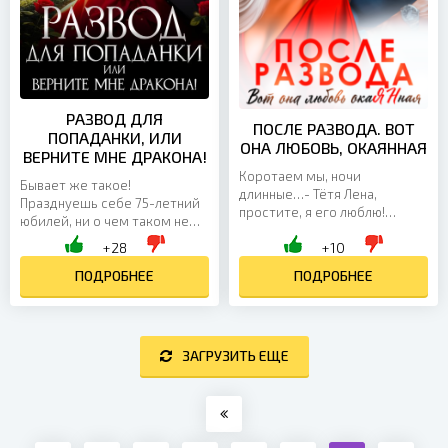
РАЗВОД ДЛЯ
ПОСЛЕ РАЗВОДА. ВОТ
ПОПАДАНКИ, ИЛИ
ОНА ЛЮБОВЬ, ОКАЯННАЯ
ВЕРНИТЕ МНЕ ДРАКОНА!
Коротаем мы, ночи
Бывает же такое!
длинные…- Тётя Лена,
Празднуешь себе 75-летний
простите, я его люблю!
юбилей, ни о чем таком не
Нелюбимые с нелюбимыми…
думаешь, и раз - ты уже в
+28
+10
Простить подружку дочери,
другом мире, в теле
которая легла под моего
красавицы княгини. Здесь у
ПОДРОБНЕЕ
ПОДРОБНЕЕ
мужа?Простите,...
тебя...
ЗАГРУЗИТЬ ЕЩЕ