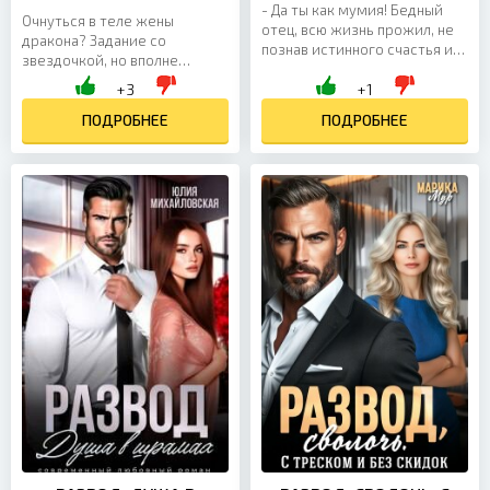
- Да ты как мумия! Бедный
Очнуться в теле жены
отец, всю жизнь прожил, не
дракона? Задание со
познав истинного счастья и
звездочкой, но вполне
радости. Пресный секс
выполнимое. Узнать, что
+3
+1
мужику, да зачем ему твои
муж-дракон тебя ненавидит
борщи? Смотрю на...
и ссылает в глушь? Тоже
ПОДРОБНЕЕ
ПОДРОБНЕЕ
пережить...