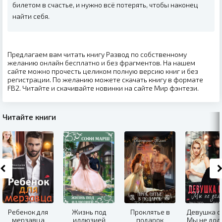
билетом в счастье, и нужно всё потерять, чтобы наконец
найти себя.
Предлагаем вам читать книгу Развод по собственному
желанию онлайн бесплатно и без фрагментов. На нашем
сайте можно прочесть целиком полную версию книг и без
регистрации. По желанию можете скачать книгу в формате
FB2. Читайте и скачивайте новинки на сайте Мир фэнтези.
Читайте книги
Ребенок для
Жизнь под
Проклятье в
Девушка с
мерзавца
иллюзией
подарок
Мы не до