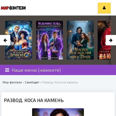
Наше меню (нажмите)
Мир фэнтези
»
СамИздат
» Развод. Коса на камень
РАЗВОД. КОСА НА КАМЕНЬ