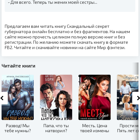
- Для всего. Теперь ты жених моей сестры...
Предлагаем вам читать книгу Скандальный секрет
губернатора онлайн бесплатно и без фрагментов. На нашем
сайте можно прочесть целиком полную версию книг и без
регистрации. По желанию можете скачать книгу в формате
FB2. Читайте и скачивайте новинки на сайте Мир фэнтези.
Читайте книги
Развод! Мы
Папа, что ты
Месть. Цена
Прости ме
тебе нужны?
натворил?
твоей измены
Пять лет с