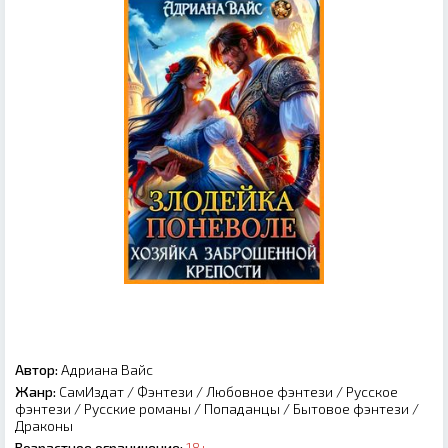
Автор:
Адриана Вайс
Жанр:
СамИздат
/
Фэнтези
/
Любовное фэнтези
/
Русское
фэнтези
/
Русские романы
/
Попаданцы
/
Бытовое фэнтези
/
Драконы
Возрастное ограничение:
18+