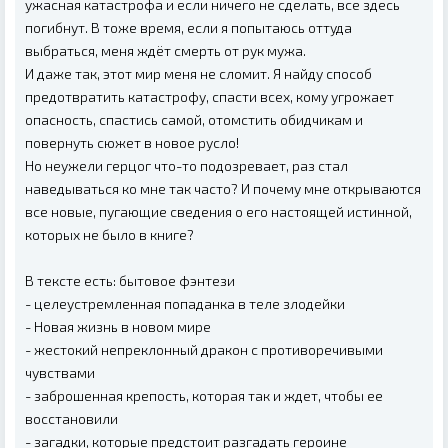
ужасная катастрофа и если ничего не сделать, все здесь
погибнут. В тоже время, если я попытаюсь оттуда
выбраться, меня ждёт смерть от рук мужа.
И даже так, этот мир меня не сломит. Я найду способ
предотвратить катастрофу, спасти всех, кому угрожает
опасность, спастись самой, отомстить обидчикам и
повернуть сюжет в новое русло!
Но неужели герцог что-то подозревает, раз стал
наведываться ко мне так часто? И почему мне открываются
все новые, пугающие сведения о его настоящей истинной,
которых не было в книге?
В тексте есть: бытовое фэнтези
- целеустремленная попаданка в теле злодейки
- Новая жизнь в новом мире
- жестокий непреклонный дракон с противоречивыми
чувствами
- заброшенная крепость, которая так и ждет, чтобы ее
восстановили
- загадки, которые предстоит разгадать героине