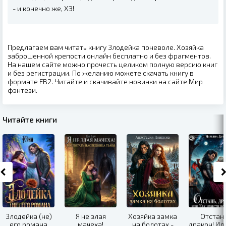
- и конечно же, ХЭ!
Предлагаем вам читать книгу Злодейка поневоле. Хозяйка
заброшенной крепости онлайн бесплатно и без фрагментов.
На нашем сайте можно прочесть целиком полную версию книг
и без регистрации. По желанию можете скачать книгу в
формате FB2. Читайте и скачивайте новинки на сайте Мир
фэнтези.
Читайте книги
Злодейка (не)
Я не злая
Хозяйка замка
Отстань
его романа
мачеха!
на болотах -
дракон! Ил