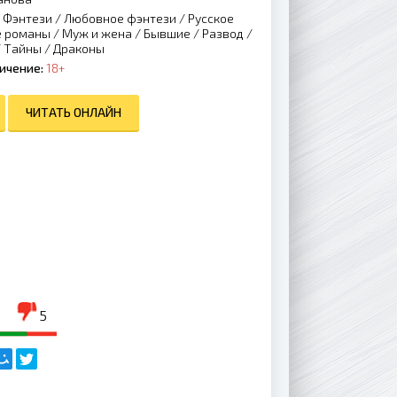
/
Фэнтези
/
Любовное фэнтези
/
Русское
е романы
/
Муж и жена
/
Бывшие
/
Развод
/
/
Тайны
/
Драконы
ичение:
18+
ЧИТАТЬ ОНЛАЙН
5