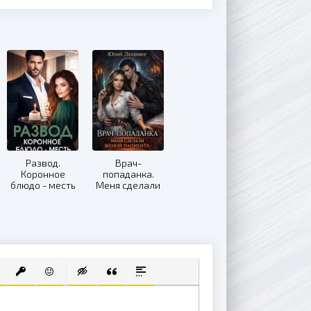
Развод.
Врач-
Коронное
попаданка.
блюдо - месть
Меня сделали
женой
пациента
 СПИСОК
ВАННЫЙ СПИСОК
АВИТЬ ССЫЛКУ
ВСТАВИТЬ ЗАЩИЩЕННУЮ ССЫЛКУ
ВСТАВИТЬ СМАЙЛИК
ВСТАВКА СКРЫТОГО ТЕКСТА
ВСТАВКА ЦИТАТЫ
ВСТАВКА СПОЙЛЕРА