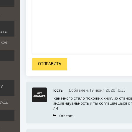
ь
ать.
окое!
ОТПРАВИТЬ
у.
Гость
Добавлен: 19 июня 2026 16:35
как много стало похожих книг, их стано
нуля
индивидуальность и ты соглашаешься с т
ИИ
Ответить
ь