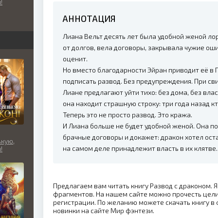
!
нческое
АННОТАЦИЯ
Лиана Вельт десять лет была удобной женой ло
от долгов, вела договоры, закрывала чужие ош
оценит.
Но вместо благодарности Эйран приводит её в 
подписать развод. Без предупреждения. При св
Лиане предлагают уйти тихо: без дома, без влас
она находит страшную строку: три года назад к
Теперь это не просто развод. Это кража.
И Лиана больше не будет удобной женой. Она по
брачные договоры и докажет: дракон хотел остав
кую,
на самом деле принадлежит власть в их клятве.
!
Предлагаем вам читать книгу Развод с драконом. Я
фрагментов. На нашем сайте можно прочесть цели
регистрации. По желанию можете скачать книгу в 
новинки на сайте Мир фэнтези.