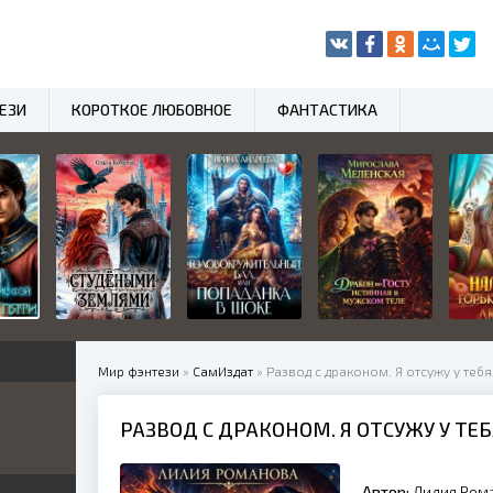
ЕЗИ
КОРОТКОЕ ЛЮБОВНОЕ
ФАНТАСТИКА
Мир фэнтези
»
СамИздат
» Развод с драконом. Я отсужу у тебя
РАЗВОД С ДРАКОНОМ. Я ОТСУЖУ У ТЕБ
нный
Автор:
Лилия Ром