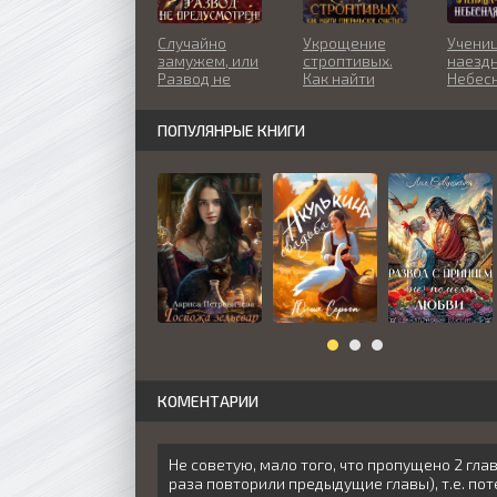
Случайно
Укрощение
Учениц
замужем, или
строптивых.
наездн
Развод не
Как найти
Небес
предусмотрен!
генеральское
акаде
счастье?
ПОПУЛЯНРЫЕ КНИГИ
КОМЕНТАРИИ
Не советую, мало того, что пропущено 2 глав
раза повторили предыдущие главы), т.е. по