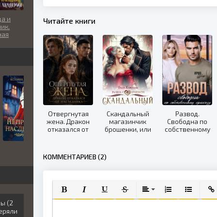
а и
Читайте книги
ик.
ная
мия
Отвергнутая
Скандальный
Развод.
жена. Дракон
магазинчик
Свободна по
отказался от
брошенки, или
собственному
наследника
Развод с
приказу
драконом
КОММЕНТАРИЕВ (2)
ПОЛУЖИРНЫЙ
КУРСИВ
ПОДЧЕРКНУТЫЙ
ЗАЧЕРКНУТЫЙ
ВЫРАВНИВАНИЕ
НУМЕРОВАННЫЙ
МАРКИРО
ВСТ
ы (2
теряли