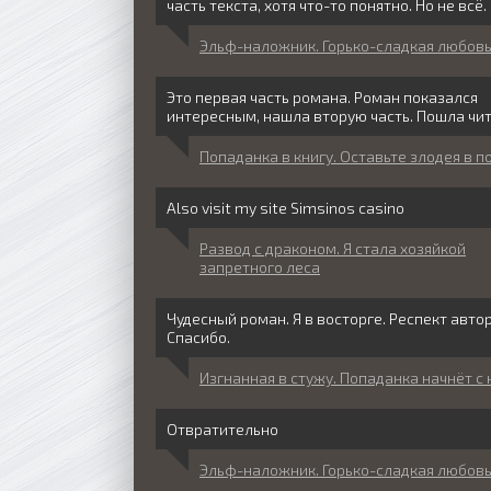
часть текста, хотя что-то понятно. Но не всё.
Эльф-наложник. Горько-сладкая любов
Это первая часть романа. Роман показался
интересным, нашла вторую часть. Пошла чит
Попаданка в книгу. Оставьте злодея в п
Also visit my site Simsinos casino
Развод с драконом. Я стала хозяйкой
запретного леса
Чудесный роман. Я в восторге. Респект автор
Спасибо.
Изгнанная в стужу. Попаданка начнёт с 
Отвратительно
Эльф-наложник. Горько-сладкая любов