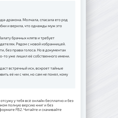
рда-дракона. Молчала, спасала его род
ибки и верила, что однажды муж это
Палату брачных клятв и требует
идетелях. Рядом с новой избранницей.
ти, без права голоса. Но в документах
то-то уже лишил её собственного имени.
даст встречный иск, вскроет тайные
ить её ни с чем, но сам не понял, кому
 отсужу у тебя всё онлайн бесплатно и без
ком полную версию книг и без
формате FB2. Читайте и скачивайте