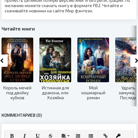
прочесть целиком полную версию книг и без регистрации. По
желанию можете скачать книгу в формате FB2. Читайте и
скачивайте новинки на сайте Мир фэнтези.
Читайте книги
Король мечей
Истинная для
Мой
Удрать 
под двойку
дракона, или
кошмарный
замужа, 
кубков
Хозяйка
роман
Последн
Темнолесья
шанс
императ
КОММЕНТАРИЕВ (0)