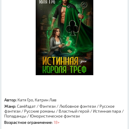
Автор:
Катя Гро, Катрин Лав
Жанр:
СамИздат
/
Фэнтези
/
Любовное фэнтези
/
Русское
фэнтези
/
Русские романы
/
Властный герой
/
Истинная пара
/
Попаданцы
/
Юмористическое фэнтези
Возрастное ограничение:
18+