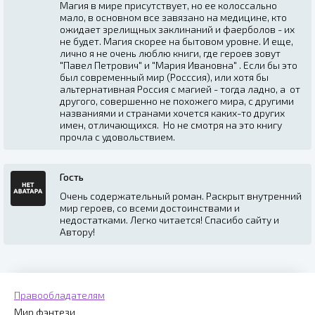
Магия в мире присутствует, но ее колоссально
мало, в основном все завязано на медицине, кто
ожидает зрелищных заклинаний и фаерболов - их
не будет. Магия скорее на бытовом уровне. И еще,
лично я не очень люблю книги, где героев зовут
"Павел Петрович" и "Мария Ивановна" . Если бы это
был современный мир (Росссия), или хотя бы
альтернативная Россия с магией - тогда ладно, а от
другого, совершенно не похожего мира, с другими
названиями и странами хочется каких-то других
имен, отличающихся. Но не смотря на это книгу
прочла с удовольствием.
Гость
Очень содержательный роман. Раскрыт внутренний
мир героев, со всеми достоинствами и
недостатками. Легко читается! Спасибо сайту и
Автору!
Правообладателям
Мир фэнтези