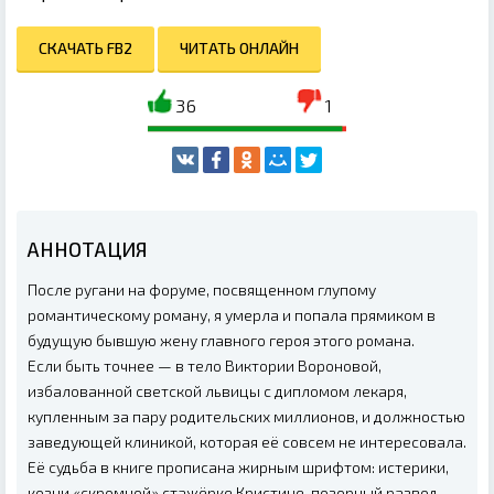
СКАЧАТЬ FB2
ЧИТАТЬ ОНЛАЙН
36
1
АННОТАЦИЯ
После ругани на форуме, посвященном глупому
романтическому роману, я умерла и попала прямиком в
будущую бывшую жену главного героя этого романа.
Если быть точнее — в тело Виктории Вороновой,
избалованной светской львицы с дипломом лекаря,
купленным за пару родительских миллионов, и должностью
заведующей клиникой, которая её совсем не интересовала.
Её судьба в книге прописана жирным шрифтом: истерики,
козни «скромной» стажёрке Кристине, позорный развод,