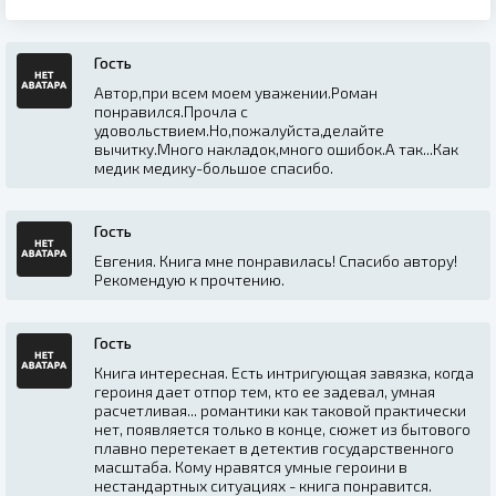
Гость
Автор,при всем моем уважении.Роман
понравился.Прочла с
удовольствием.Но,пожалуйста,делайте
вычитку.Много накладок,много ошибок.А так...Как
медик медику-большое спасибо.
Гость
Евгения. Книга мне понравилась! Спасибо автору!
Рекомендую к прочтению.
Гость
Книга интересная. Есть интригующая завязка, когда
героиня дает отпор тем, кто ее задевал, умная
расчетливая... романтики как таковой практически
нет, появляется только в конце, сюжет из бытового
плавно перетекает в детектив государственного
масштаба. Кому нравятся умные героини в
нестандартных ситуациях - книга понравится.