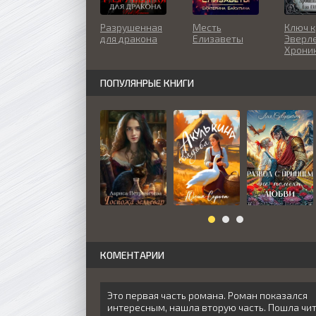
Разрушенная
Месть
Ключ к
для дракона
Елизаветы
Эверле
Хрони
Вигор
ПОПУЛЯНРЫЕ КНИГИ
КОМЕНТАРИИ
Это первая часть романа. Роман показался
интересным, нашла вторую часть. Пошла чит