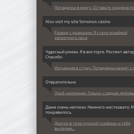
Попаданка в книгу. Оставьте злодея в п
Also visit my site Simsinos casino
Развод с драконом. Я стала хозяйкой
запретного леса
Чудесный роман. Я в восторге. Респект автор
Спасибо.
Изгнанная в стужу. Попаданка начнёт с 
Отвратительно
Эльф-наложник. Горько-сладкая любов
Даже очень неплохо. Немного жестковато. 
понравилось.
Доктор в теле гнусной графини: и тебя
вылечим...