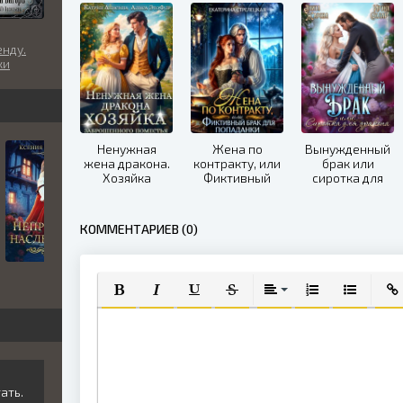
нду.
ки
а
Ненужная
Жена по
Вынужденный
жена дракона.
контракту, или
брак или
Хозяйка
Фиктивный
сиротка для
заброшенного
брак для
черного
поместья
попаданки
дракона
КОММЕНТАРИЕВ (0)
ПОЛУЖИРНЫЙ
КУРСИВ
ПОДЧЕРКНУТЫЙ
ЗАЧЕРКНУТЫЙ
ВЫРАВНИВАНИЕ
НУМЕРОВАННЫЙ
МАРКИРО
ВСТ
ать.