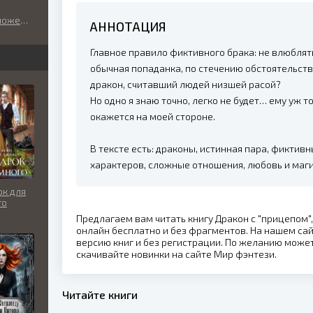
нческое
жешь!
АННОТАЦИЯ
Главное правило фиктивного брака: не влюблять
обычная попаданка, по стечению обстоятельств
дракон, считавший людей низшей расой?
Но одно я знаю точно, легко не будет… ему уж т
окажется на моей стороне.
В тексте есть: драконы, истинная пара, фиктив
характеров, сложные отношения, любовь и маги
к для
го
Предлагаем вам читать книгу Дракон с "прицепом"
онлайн бесплатно и без фрагментов. На нашем са
версию книг и без регистрации. По желанию может
скачивайте новинки на сайте Мир фэнтези.
Читайте книги