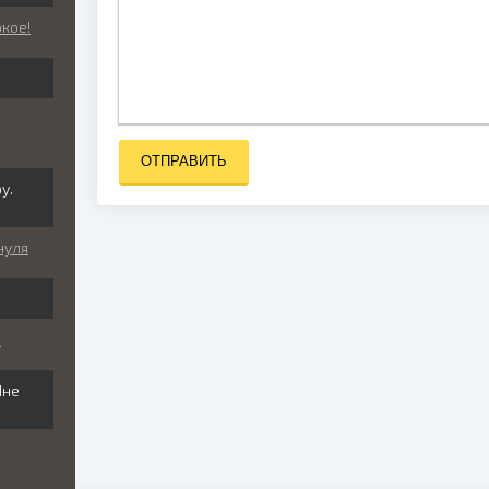
окое!
ОТПРАВИТЬ
у.
нуля
ь
Мне