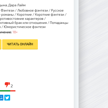
ына, Дара Лайм
/
Фэнтези
/
Любовное фэнтези
/
Русское
е романы
/
Короткие
/
Короткие фэнтези
/
ротивостояние характеров
/
ктивный брак или отношения
/
Попаданцы
ы
/
Юмористическое фэнтези
ичение:
18+
ЧИТАТЬ ОНЛАЙН
2