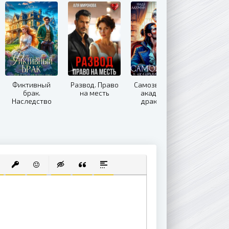
Фиктивный
Развод. Право
Самозванка в
брак.
на месть
академии
Наследство
драконов
для попаданки
 СПИСОК
ВАННЫЙ СПИСОК
АВИТЬ ССЫЛКУ
ВСТАВИТЬ ЗАЩИЩЕННУЮ ССЫЛКУ
ВСТАВИТЬ СМАЙЛИК
ВСТАВКА СКРЫТОГО ТЕКСТА
ВСТАВКА ЦИТАТЫ
ВСТАВКА СПОЙЛЕРА