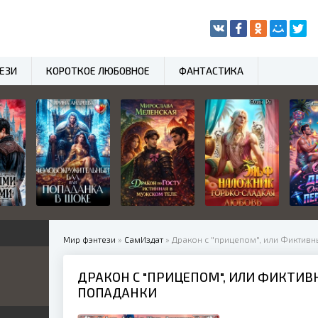
ЕЗИ
КОРОТКОЕ ЛЮБОВНОЕ
ФАНТАСТИКА
Мир фэнтези
»
СамИздат
» Дракон с "прицепом", или Фиктивн
ДРАКОН С "ПРИЦЕПОМ", ИЛИ ФИКТИВ
нный
ПОПАДАНКИ