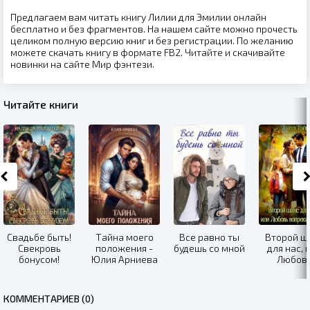
Предлагаем вам читать книгу Лилии для Эмилии онлайн
бесплатно и без фрагментов. На нашем сайте можно прочесть
целиком полную версию книг и без регистрации. По желанию
можете скачать книгу в формате FB2. Читайте и скачивайте
новинки на сайте Мир фэнтези.
Читайте книги
Свадьбе быть!
Тайна моего
Все равно ты
Второй ш
Свекровь
положения -
будешь со мной
для нас, 
бонусом!
Юлия Арниева
Любов
вопрек
развод
КОММЕНТАРИЕВ (0)