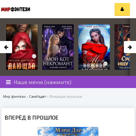
Наше меню (нажмите)
Мир фэнтези
»
СамИздат
» Вперёд в прошлое
ВПЕРЁД В ПРОШЛОЕ