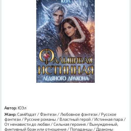
Автор:
ЮЭл
Жанр:
СамИздат
/
Фэнтези
/
Любовное фэнтези
/
Русское
фэнтези
/
Русские романы
/
Властный герой
/
Истинная пара
/
От ненависти до любви
/
Сильная героиня
/
Вынужденный,
фиктивный брак или отношения
/
Попаданцы
/
Драконы