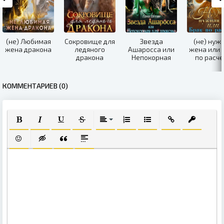
(не) Любимая
Сокровище для
Звезда
(не) нуж
жена дракона
ледяного
Ашаросса или
жена или 
дракона
Непокорная
по расче
для дракона
КОММЕНТАРИЕВ (0)
ПОЛУЖИРНЫЙ
КУРСИВ
ПОДЧЕРКНУТЫЙ
ЗАЧЕРКНУТЫЙ
ВЫРАВНИВАНИЕ
НУМЕРОВАННЫЙ СПИСОК
МАРКИРОВАННЫЙ СПИ
ВСТАВИТЬ ССЫЛ
ВСТАВИТЬ
ВСТАВИТЬ СМАЙЛИК
ВСТАВКА СКРЫТОГО ТЕКСТА
ВСТАВКА ЦИТАТЫ
ВСТАВКА СПОЙЛЕРА