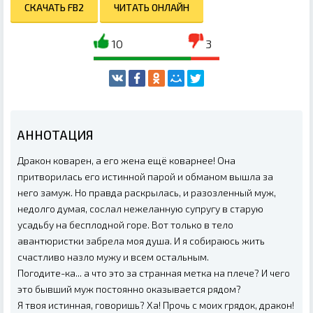
СКАЧАТЬ FB2
ЧИТАТЬ ОНЛАЙН
10
3
АННОТАЦИЯ
Дракон коварен, а его жена ещё коварнее! Она
притворилась его истинной парой и обманом вышла за
него замуж. Но правда раскрылась, и разозленный муж,
недолго думая, сослал нежеланную супругу в старую
усадьбу на бесплодной горе. Вот только в тело
авантюристки забрела моя душа. И я собираюсь жить
счастливо назло мужу и всем остальным.
Погодите-ка... а что это за странная метка на плече? И чего
это бывший муж постоянно оказывается рядом?
Я твоя истинная, говоришь? Ха! Прочь с моих грядок, дракон!