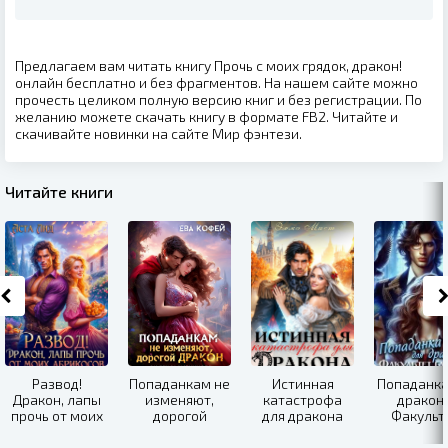
Предлагаем вам читать книгу Прочь с моих грядок, дракон!
онлайн бесплатно и без фрагментов. На нашем сайте можно
прочесть целиком полную версию книг и без регистрации. По
желанию можете скачать книгу в формате FB2. Читайте и
скачивайте новинки на сайте Мир фэнтези.
Читайте книги
Развод!
Попаданкам не
Истинная
Попаданка
Дракон, лапы
изменяют,
катастрофа
дракона
прочь от моих
дорогой
для дракона
Факульт
абрикосов!
дракон, или
гарпи
Замуж за