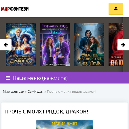
Наше меню (нажмите)
Мир фэнтези
»
СамИздат
» Прочь с моих грядок, дракон!
ПРОЧЬ С МОИХ ГРЯДОК, ДРАКОН!