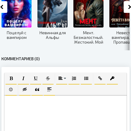
Поцелуй с
Невинная для
Мент.
Невест
вампиром
Альфы
Безжалостный.
вампира, 
Жестокий. Мой
Пропавш
договор К
Тьмы
КОММЕНТАРИЕВ (0)
ПОЛУЖИРНЫЙ
КУРСИВ
ПОДЧЕРКНУТЫЙ
ЗАЧЕРКНУТЫЙ
ВЫРАВНИВАНИЕ
НУМЕРОВАННЫЙ СПИСОК
МАРКИРОВАННЫЙ СПИ
ВСТАВИТЬ ССЫЛ
ВСТАВИТЬ
ВСТАВИТЬ СМАЙЛИК
ВСТАВКА СКРЫТОГО ТЕКСТА
ВСТАВКА ЦИТАТЫ
ВСТАВКА СПОЙЛЕРА