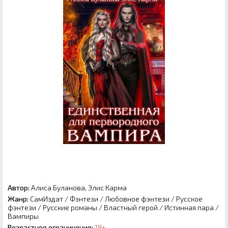
Автор:
Алиса Буланова, Элис Карма
Жанр:
СамИздат
/
Фэнтези
/
Любовное фэнтези
/
Русское
фэнтези
/
Русские романы
/
Властный герой
/
Истинная пара
/
Вампиры
Возрастное ограничение:
18+