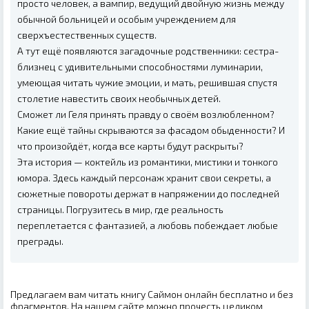
просто человек, а вампир, ведущий двойную жизнь между
обычной больницей и особым учреждением для
сверхъестественных существ.
А тут ещё появляются загадочные родственники: сестра-
близнец с удивительными способностями луминарии,
умеющая читать чужие эмоции, и мать, решившая спустя
столетие навестить своих необычных детей.
Сможет ли Геля принять правду о своём возлюбленном?
Какие ещё тайны скрываются за фасадом обыденности? И
что произойдёт, когда все карты будут раскрыты?
Эта история — коктейль из романтики, мистики и тонкого
юмора. Здесь каждый персонаж хранит свои секреты, а
сюжетные повороты держат в напряжении до последней
страницы. Погрузитесь в мир, где реальность
переплетается с фантазией, а любовь побеждает любые
преграды.
Предлагаем вам читать книгу Саймон онлайн бесплатно и без
фрагментов. На нашем сайте можно прочесть целиком