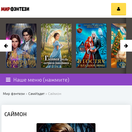
Наше меню (нажмите)
Мир фэнтези
»
СамИздат
» Саймон
САЙМОН