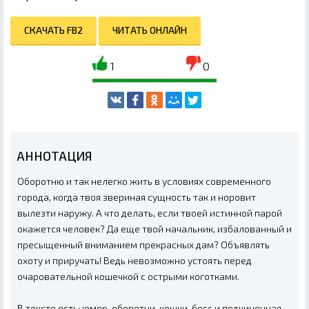
СКАЧАТЬ FB2
ЧИТАТЬ ОНЛАЙН
1
0
АННОТАЦИЯ
Оборотню и так нелегко жить в условиях современного
города, когда твоя звериная сущность так и норовит
вылезти наружу. А что делать, если твоей истинной парой
окажется человек? Да еще твой начальник, избалованный и
пресыщенный вниманием прекрасных дам? Объявлять
охоту и приручать! Ведь невозможно устоять перед
очаровательной кошечкой с острыми коготками.
В тексте есть: юмор, оборотни, кошки, босс и подчиненная,