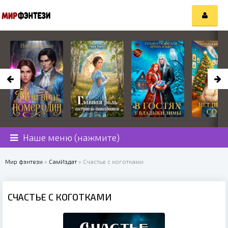
Наше меню (нажмите)
Мир фэнтези
»
СамИздат
» Счастье с коготками
СЧАСТЬЕ С КОГОТКАМИ