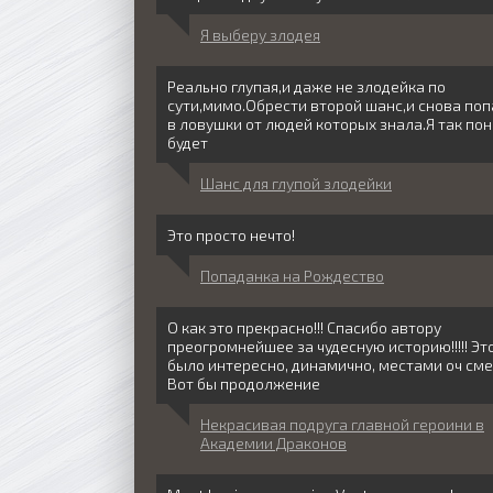
Я выберу злодея
Реально глупая,и даже не злодейка по
сути,мимо.Обрести второй шанс,и снова поп
в ловушки от людей которых знала.Я так по
будет
Шанс для глупой злодейки
Это просто нечто!
Попаданка на Рождество
О как это прекрасно!!! Спасибо автору
преогромнейшее за чудесную историю!!!!! Эт
было интересно, динамично, местами оч см
Вот бы продолжение
Некрасивая подруга главной героини в
Академии Драконов