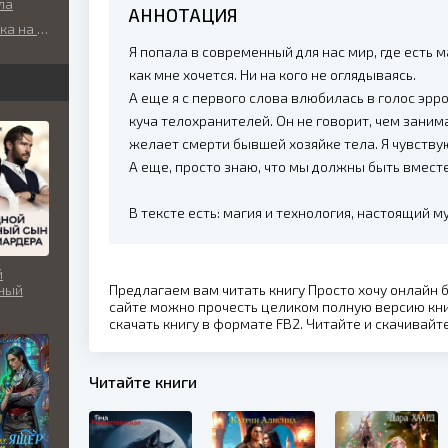
ла
нческое
АННОТАЦИЯ
 голову
Я попала в современный для нас мир, где есть м
как мне хочется. Ни на кого не оглядываясь.
А еще я с первого слова влюбилась в голос эрро
куча телохранителей. Он не говорит, чем заним
желает смерти бывшей хозяйке тела. Я чувствую
А еще, просто знаю, что мы должны быть вместе
В тексте есть: магия и технология, настоящий 
й
ный
Предлагаем вам читать книгу Просто хочу онлайн 
сайте можно прочесть целиком полную версию кни
ардера
скачать книгу в формате FB2. Читайте и скачивайт
Читайте книги