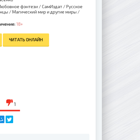
Любовное фэнтези
/
СамИздат
/
Русское
анцы
/
Магический мир и другие миры
/
ичение:
18+
ЧИТАТЬ ОНЛАЙН
1