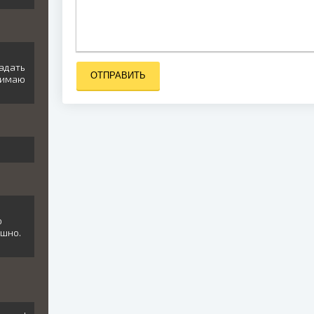
адать
ОТПРАВИТЬ
нимаю
о
ешно.