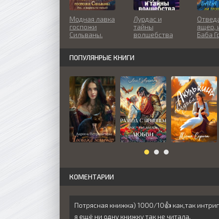
Модная лавка
Лурдас и
Отведа
госпожи
тайны
ящер, 
Сильваны.
волшебства
Баба Г
Упс, а король-
тропе
то голый!
ПОПУЛЯНРЫЕ КНИГИ
КОМЕНТАРИИ
Потрясная книжка) 1000/10👍 как,так интр
я ещё ни одну книжку так не читала.