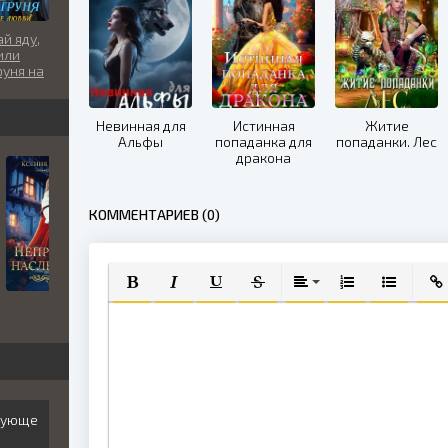
й яду,
или
руня на
 любви
Невинная для
Истинная
Житие
Альфы
попаданка для
попаданки. Лес
дракона
КОММЕНТАРИЕВ (0)
ПОЛУЖИРНЫЙ
КУРСИВ
ПОДЧЕРКНУТЫЙ
ЗАЧЕРКНУТЫЙ
ВЫРАВНИВАНИЕ
НУМЕРОВАННЫЙ
МАРКИРО
ВСТ
игующе