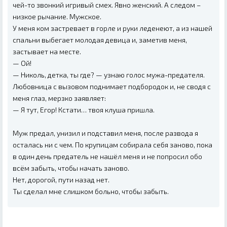
чей-то звонкий игривый смех. Явно женский. А следом –
низкое рычание. Мужское.
У меня ком застревает в горле и руки леденеют, а из нашей
спальни выбегает молодая девица и, заметив меня,
застывает на месте.
— Ой!
— Николь, детка, ты где? — узнаю голос мужа-предателя.
Любовница с вызовом поднимает подбородок и, не сводя с
меня глаз, мерзко заявляет:
— Я тут, Егор! Кстати… твоя клуша пришла.
Муж предал, унизил и подставил меня, после развода я
осталась ни с чем. По крупицам собирала себя заново, пока
в один день предатель не нашёл меня и не попросил обо
всём забыть, чтобы начать заново.
Нет, дорогой, пути назад нет.
Ты сделал мне слишком больно, чтобы забыть.