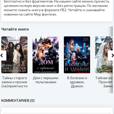
бесплатно и без фрагментов. На нашем сайте можно прочесть
целиком полную версию книг и без регистрации. По желанию
можете скачать книгу в формате FB2. Читайте и скачивайте
новинки на сайте Мир фэнтези.
Читайте книги
Тайны старого
Дом с черными
В болезни и
Тайная хоз
замка и прочие
тюльпанами
здравии,
Проклят
(не)приятности
Дракон
Замка
КОММЕНТАРИЕВ (0)