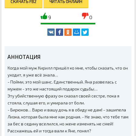
СКАЧАТЬ FB2
ЧИТАТЬ ОНЛАЙН
9
0
АННОТАЦИЯ
Когда мой муж Кирилл пришёл ко мне, чтобы сказать, что он
уходит, я уже всё знала…
- Пойми, это мой шанс. Единственный. Яна развелась с
мужем - это же настоящий подарок судьбы…
Эту убийственную фразу он сказал своей сестре, пока я
стояла, слушая его, и умирала от боли.
- Бирюков… Варю и вашу дочь я в обиду не дам! - зашипела
Лизка, которая была мне как родная. - Не знаю, что тебе там
за бес в седину вселился, но жене изменять не смей!
Расскажешь ей и тогда вали к Яне, понял?