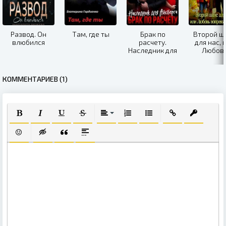
Развод. Он
Там, где ты
Брак по
Второй ш
влюбился
расчету.
для нас, 
Наследник для
Любов
Айсберга
вопрек
развод
КОММЕНТАРИЕВ (1)
ПОЛУЖИРНЫЙ
КУРСИВ
ПОДЧЕРКНУТЫЙ
ЗАЧЕРКНУТЫЙ
ВЫРАВНИВАНИЕ
НУМЕРОВАННЫЙ СПИСОК
МАРКИРОВАННЫЙ СПИ
ВСТАВИТЬ ССЫЛ
ВСТАВИТЬ
ВСТАВИТЬ СМАЙЛИК
ВСТАВКА СКРЫТОГО ТЕКСТА
ВСТАВКА ЦИТАТЫ
ВСТАВКА СПОЙЛЕРА