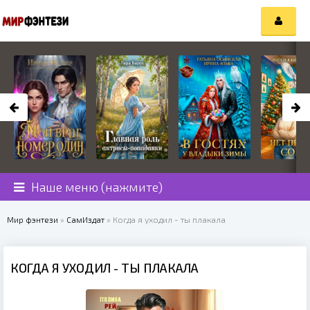
Наше меню (нажмите)
Мир фэнтези
»
СамИздат
» Когда я уходил - ты плакала
КОГДА Я УХОДИЛ - ТЫ ПЛАКАЛА