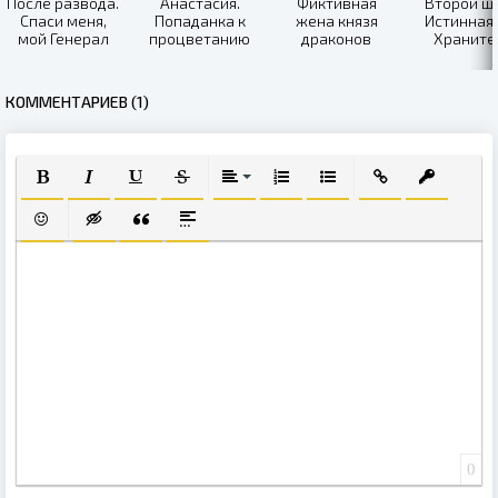
После развода.
Анастасия.
Фиктивная
Второй ша
Спаси меня,
Попаданка к
жена князя
Истинная 
мой Генерал
процветанию
драконов
Храните
КОММЕНТАРИЕВ (1)
ПОЛУЖИРНЫЙ
КУРСИВ
ПОДЧЕРКНУТЫЙ
ЗАЧЕРКНУТЫЙ
ВЫРАВНИВАНИЕ
НУМЕРОВАННЫЙ СПИСОК
МАРКИРОВАННЫЙ СПИ
ВСТАВИТЬ ССЫЛ
ВСТАВИТЬ
ВСТАВИТЬ СМАЙЛИК
ВСТАВКА СКРЫТОГО ТЕКСТА
ВСТАВКА ЦИТАТЫ
ВСТАВКА СПОЙЛЕРА
0