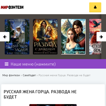
Наше меню (нажмите)
Мир фэнтези
»
СамИздат
» Русская жена Горца. Развода не будет
РУССКАЯ ЖЕНА ГОРЦА. РАЗВОДА НЕ
БУДЕТ