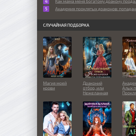
Как мама меня богатому дракону прода
Демоны
Приключе
Студенты
фэнтези
Академия проклятых драконов: попаданка на всю
Попаданцы во
времени
Роботы
СЛУЧАЙНАЯ ПОДБОРКА
Киберпанк
Ангелы
Магия моей
Драконий
Акаде
крови
отбор, или
Алых п
Нежеланная
Прокл
невеста-
ректо
попаданка