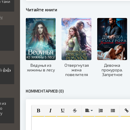
з таки
Читайте книги
бу
й
Ведунья из
Отвергнутая
Девочка
хижины в лесу
жена
прокурора.
й 👍👍
повелителя
Запретное
демонов
влечение
КОММЕНТАРИЕВ (0)
л из
го
гу
ПОЛУЖИРНЫЙ
КУРСИВ
ПОДЧЕРКНУТЫЙ
ЗАЧЕРКНУТЫЙ
ВЫРАВНИВАНИЕ
НУМЕРОВАННЫЙ
МАРКИРО
ВСТ