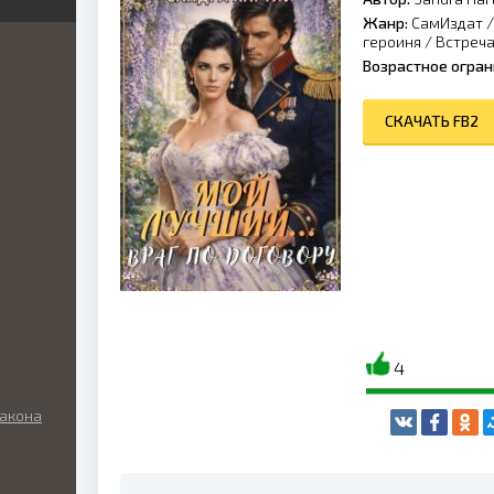
й
Жанр:
СамИздат
исти
героиня
/
Встреча
кое
Возрастное огран
й
ник
жетные
вест
СКАЧАТЬ FB2
я
ие
ка
ная
ка
кая
ка
кая
ка
я
ка
ическое
4
собности
нческая
ка
ракона
алипсис
ическая
ка
ы