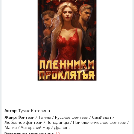
Автор:
Тумас Катерина
Жанр:
Фэнтези
/
Тайны
/
Русское фэнтези
/
СамИздат
/
Любовное фэнтези
/
Попаданцы
/
Приключенческое фэнтези
/
Магия
/
Авторский мир
/
Драконы
Возрастное ограничение:
18+