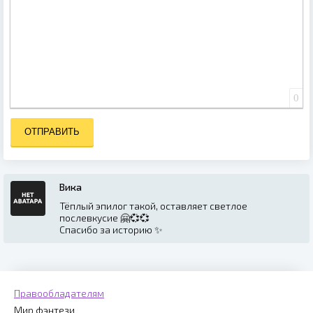
0
ОТПРАВИТЬ
Вика
Тёплый эпилог такой, оставляет светлое
послевкусие 🤗💞💞
Спасибо за историю ✨
Правообладателям
Мир фэнтези