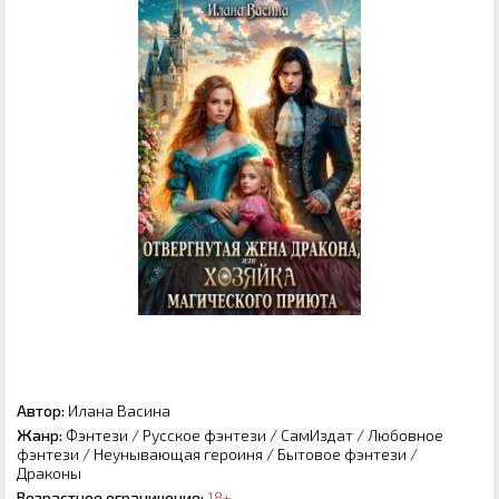
Автор:
Илана Васина
Жанр:
Фэнтези
/
Русское фэнтези
/
СамИздат
/
Любовное
фэнтези
/
Неунывающая героиня
/
Бытовое фэнтези
/
Драконы
Возрастное ограничение:
18+