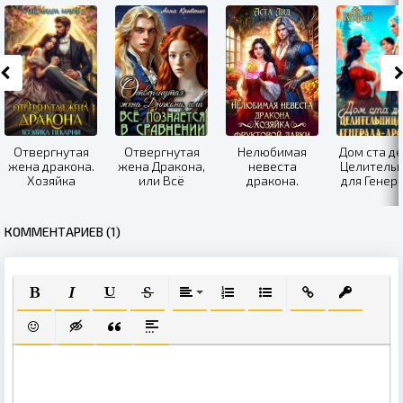
Отвергнутая
Отвергнутая
Нелюбимая
Дом ста де
жена дракона.
жена Дракона,
невеста
Целитель
Хозяйка
или Всё
дракона.
для Генер
пекарни
познаётся в
Хозяйка
Дракона
сравнении
фруктовой
Елена Эла
лавки
Ева Коф
КОММЕНТАРИЕВ (1)
ПОЛУЖИРНЫЙ
КУРСИВ
ПОДЧЕРКНУТЫЙ
ЗАЧЕРКНУТЫЙ
ВЫРАВНИВАНИЕ
НУМЕРОВАННЫЙ СПИСОК
МАРКИРОВАННЫЙ СПИ
ВСТАВИТЬ ССЫЛ
ВСТАВИТЬ
ВСТАВИТЬ СМАЙЛИК
ВСТАВКА СКРЫТОГО ТЕКСТА
ВСТАВКА ЦИТАТЫ
ВСТАВКА СПОЙЛЕРА