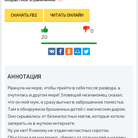
СКАЧАТЬ FB2
ЧИТАТЬ ОНЛАЙН
0
20
АННОТАЦИЯ
Рванула на море, чтобы прийти в себя после развода, а
очутилась в другом мире! Зловещий незнакомец сказал,
что он мой муж, и сразу выгнал в заброшенное поместье.
Там я обнаружила брошенных детей с магическим даром.
Они скрывались от безжалостных магов, которые хотели
запереть их в жутком интернате.
Ну уж нет! Я никому не отдам несчастных сироток.
Обустрою для них приют, уберегу от опасностей и налажу