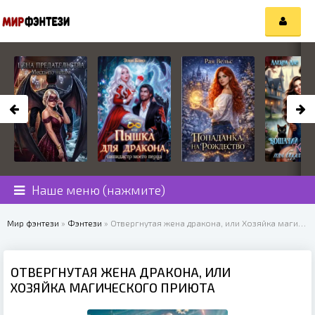
Наше меню (нажмите)
Мир фэнтези
»
Фэнтези
» Отвергнутая жена дракона, или Хозяйка магического приюта
ОТВЕРГНУТАЯ ЖЕНА ДРАКОНА, ИЛИ
ХОЗЯЙКА МАГИЧЕСКОГО ПРИЮТА