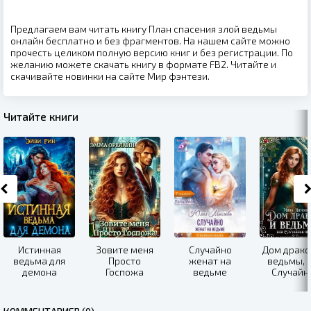
Предлагаем вам читать книгу План спасения злой ведьмы
онлайн бесплатно и без фрагментов. На нашем сайте можно
прочесть целиком полную версию книг и без регистрации. По
желанию можете скачать книгу в формате FB2. Читайте и
скачивайте новинки на сайте Мир фэнтези.
Читайте книги
Истинная
Зовите меня
Случайно
Дом драко
ведьма для
Просто
женат на
ведьмы, 
демона
Госпожа
ведьме
Случайн
осень